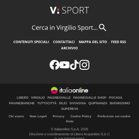
Cerca in Virgilio Sport...
CONTENUTI SPECIALI
CONTATTACI
MAPPA DEL SITO
FEED RSS
ARCHIVIO
LIBERO
VIRGILIO
PAGINEGIALLE
PAGINEGIALLE SHOP
PGCASA
PAGINEBIANCHE
TUTTOCITTÀ
DILEI
SIVIAGGIA
QUIFINANZA
BUONISSIMO
SUPEREVA
Chi siamo
Note Legali
Privacy
Cookie Policy
Preferenze sui cookie
Aiuto
© Italiaonline S.p.A. 2026
Direzione e coordinamento di Libero Acquisition S.á r.l.
P. IVA 03970540963