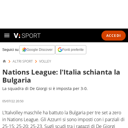
ACCEDI
Seguici su:
Google Discover
Fonti preferite
ALTRI SPORT
VOLLEY
Nations League: l'Italia schianta la
Bulgaria
La squadra di De Giorgi si è imposta per 3-0.
05/07/22 20:50
L’Italvolley maschile ha battuto la Bulgaria per tre set a zero
in Nations League. Gli Azzurri si sono imposti con i parziali di
25-15; 25-20; 25-23. Sugli scudi tra i ragazzi di De Giorgi