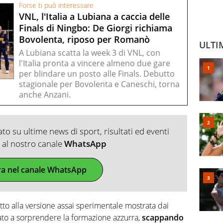
Forse ti può interessare
VNL, l'Italia a Lubiana a caccia delle
Finals di Ningbo: De Giorgi richiama
Bovolenta, riposo per Romanò
ULTI
A Lubiana scatta la week 3 di VNL, con
l'Italia pronta a vincere almeno due gare
per blindare un posto alle Finals. Debutto
stagionale per Bovolenta e Caneschi, torna
anche Anzani.
o su ultime news di sport, risultati ed eventi
ti al nostro canale
WhatsApp
ra nel canale WhatsApp
tto alla versione assai sperimentale mostrata dai
ato a sorprendere la formazione azzurra,
scappando