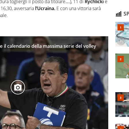
dura togliergli il posto da titolare…), 11 di
Rychlicki
e
 16,30, avversaria
l’Ucraina.
E con una vittoria sarà
SP
nale.
e il calendario della massima serie del volley