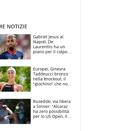
ME NOTIZIE
Gabriel Jesus al
Napoli, De
Laurentiis ha un
piano per il colpo
Champions: vendere
Lukaku, Lang e
Lucca
Europei, Ginevra
Taddeucci bronzo
nella knockout, il
"giochino" che non
le piace: "La Senna?
Oggi era pulita"
Rusedski, via libera
a Sinner: "Alcaraz
ha zero possibilità
per lo US Open, il
2026 forse è gà
finito per lui"