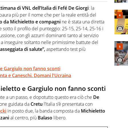
o a tutto campo, è il tuttologo di Virgilio Sport. Provate a
 di volley o di curling: ve ne farà innamorare
timana di VNL dell’Italia di Fefé De Giorgi
: la
ura più per il nome che per la reale entità del
ato da Michieletto e compagni
ne è stata una diretta
sotto il profilo del punteggio: 25-15, 25-14, 25-16 i
cussione, con gli azzurri dominanti tanto al servizio
 a inseguire soltanto nelle primissime battute del
asseggiata di salute”,
aspettando test più
o e Gargiulo non fanno sconti
nta e Caneschi. Domani l'Ucraina
hieletto e Gargiulo non fanno sconti
e a un passo, e dopotutto questo era ciò che
De
ione guidata da
Cretu
l’Italia s’è presentata con
cki
in posto due, la banda composta da
Michieletto
zani
al centro, più
Balaso
libero.