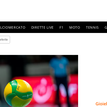
ALCIOMERCATO
DIRETTE LIVE
F1
MOTO
TENNIS
G
eferite
Gioie