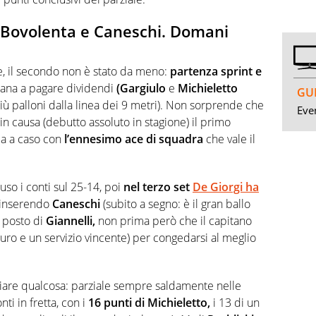
 Bovolenta e Caneschi. Domani
e, il secondo non è stato da meno:
partenza sprint e
liana a pagare dividendi
(Gargiulo
e
Michieletto
GUI
più palloni dalla linea dei 9 metri). Non sorprende che
Even
n causa (debutto assoluto in stagione) il primo
da a caso con
l’ennesimo ace di squadra
che vale il
uso i conti sul 25-14, poi
nel terzo set
De Giorgi ha
inserendo
Caneschi
(subito a segno: è il gran ballo
 posto di
Giannelli,
non prima però che il capitano
uro e un servizio vincente) per congedarsi al meglio
are qualcosa: parziale sempre saldamente nelle
ti in fretta, con i
16 punti di Michieletto,
i 13 di un