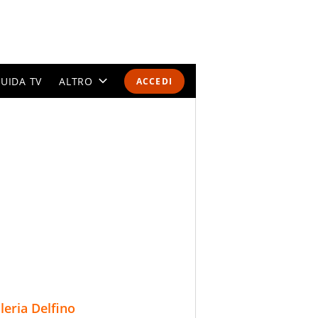
UIDA TV
ALTRO
ACCEDI
CALENDARI E CLASSIFICHE
ALTRI SPORT
MONDIALI 2026
OLIMPIADI
GOSSIP
LIFESTYLE
lleria Delfino