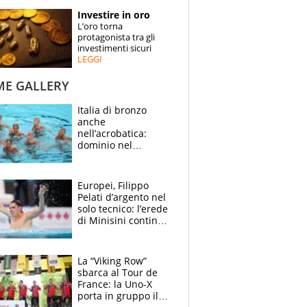
STORIE
Investire in oro
L’oro torna
SPECIALI
protagonista tra gli
investimenti sicuri
LEGGI
ESPERTI
ME GALLERY
CONTATTI
Italia di bronzo
anche
nell’acrobatica:
dominio nel
medagliere, ora
tocca a Ceccon, Curti
e compagni
Europei, Filippo
continuare
Pelati d’argento nel
solo tecnico: l’erede
di Minisini continua
a stupire, Los
Angeles è già nel
mirino
La “Viking Row”
sbarca al Tour de
France: la Uno-X
porta in gruppo il