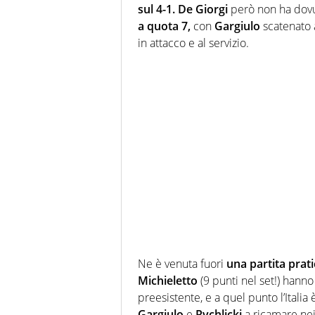
sul 4-1. De Giorgi
però non ha dovu
a quota 7,
con
Gargiulo
scatenato 
in attacco e al servizio.
Ne è venuta fuori
una partita prat
Michieletto
(9 punti nel set!) hanno
preesistente, e a quel punto l’Italia 
Gargiulo
e
Rychlicki
a ricamare nei 