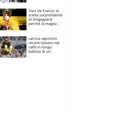
rito della Norvegia
di Haaland e
compagni
Tour de France, la
scelta sorprendente
di Vingegaard:
perché la maglia
gialla indossa la
mascherina, il
rischio da evitare
Larissa Iapichino
record italiano nel
salto in lungo:
battuta di un
centimetro mamma
Fiona May