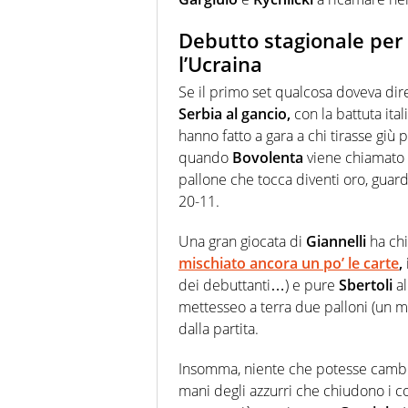
Debutto stagionale per
l’Ucraina
Se il primo set qualcosa doveva dir
Serbia al gancio,
con la battuta ita
hanno fatto a gara a chi tirasse giù 
quando
Bovolenta
viene chiamato i
pallone che tocca diventi oro, guar
20-11.
Una gran giocata di
Giannelli
ha chi
mischiato ancora un po’ le carte
,
dei debuttanti…) e pure
Sbertoli
al
mettesseo a terra due palloni (un m
dalla partita.
Insomma, niente che potesse cambi
mani degli azzurri che chiudono i con