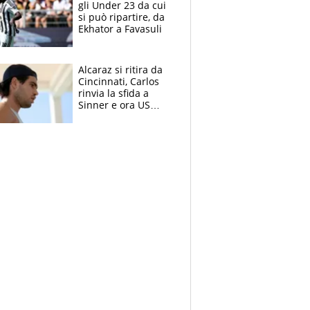
gli Under 23 da cui
si può ripartire, da
Ekhator a Favasuli
Alcaraz si ritira da
Cincinnati, Carlos
rinvia la sfida a
Sinner e ora US
Open di nuovo a
rischio