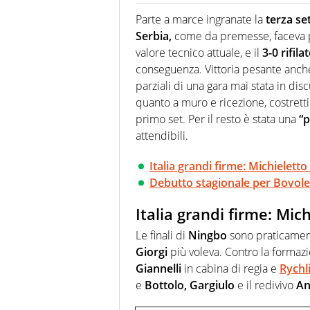
Giornalista (pubblicista) sportiv
chiedergli di boxe, di scherma,
Parte a marce ingranate la
terza set
Serbia,
come da premesse, faceva pa
valore tecnico attuale, e il
3-0 rifil
conseguenza. Vittoria pesante anche 
parziali di una gara mai stata in dis
quanto a muro e ricezione, costretti
primo set. Per il resto è stata una
“p
attendibili.
Italia grandi firme: Michielett
Debutto stagionale per Bovole
Italia grandi firme: Mic
Le finali di
Ningbo
sono praticament
Giorgi
più voleva. Contro la formaz
Giannelli
in cabina di regia e
Rychli
e
Bottolo, Gargiulo
e il redivivo
An