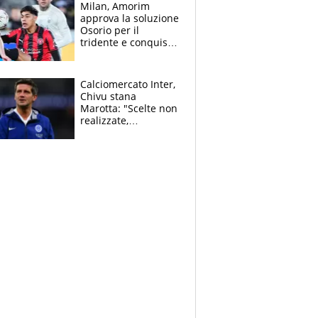
Milan, Amorim
approva la soluzione
Osorio per il
tridente e conquista
Jashari: la frecciata
dello svizzero all'ex
Allegri
Calciomercato Inter,
Chivu stana
Marotta: "Scelte non
realizzate,
dobbiamo
completare la
squadra"