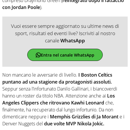
compreso Draymond Green (
reintegrato dopo il fattaccio
con Jordan Poole
).
Vuoi essere sempre aggiornato su ultime news di
sport, risultati ed eventi live? Iscriviti al nostro
canale
WhatsApp
Entra nel canale WhatsApp
Non mancano le avversarie di livello.
I Boston Celtics
puntano ad una stagione da protagonisti assoluti.
Seppur senza l’infortunato Danilo Gallinari, i biancoverdi
hanno un roster da titolo NBA. Attenzione anche ai
Los
Angeles Clippers che ritrovano Kawhi Leonard
che,
finalmente, ha recuperato dal lungo infortunio. Da non
dimenticare neppure i
Memphis Grizzlies di Ja Morant
e i
Denver Nuggets del
due volte MVP Nikola Jokic.