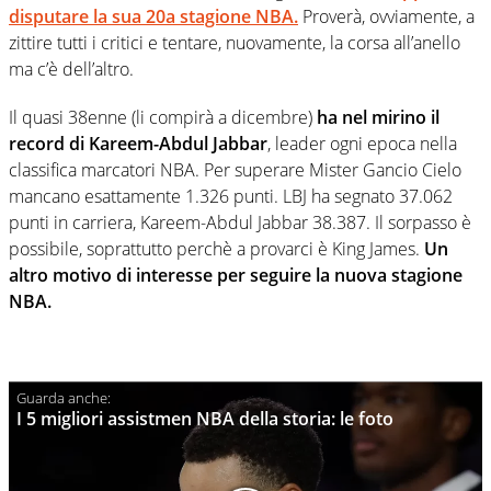
disputare la sua 20a stagione NBA.
Proverà, ovviamente, a
zittire tutti i critici e tentare, nuovamente, la corsa all’anello
ma c’è dell’altro.
Il quasi 38enne (li compirà a dicembre)
ha nel mirino il
record di Kareem-Abdul Jabbar
, leader ogni epoca nella
classifica marcatori NBA. Per superare Mister Gancio Cielo
mancano esattamente 1.326 punti. LBJ ha segnato 37.062
punti in carriera, Kareem-Abdul Jabbar 38.387. Il sorpasso è
possibile, soprattutto perchè a provarci è King James.
Un
altro motivo di interesse per seguire la nuova stagione
NBA.
I 5 migliori assistmen NBA della storia: le foto