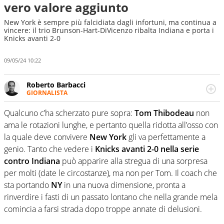
vero valore aggiunto
New York è sempre più falcidiata dagli infortuni, ma continua a
vincere: il trio Brunson-Hart-DiVicenzo ribalta Indiana e porta i
Knicks avanti 2-0
09/05/24 10:22
Roberto Barbacci
GIORNALISTA
Giornalista (pubblicista) sportivo a tutto campo, è il
tuttologo di Virgilio Sport. Provate a chiedergli di boxe, di
Qualcuno c’ha scherzato pure sopra:
Tom Thibodeau
non
scherma, di volley o di curling: ve ne farà innamorare
ama le rotazioni lunghe, e pertanto quella ridotta all’osso con
la quale deve convivere
New York
gli va perfettamente a
genio. Tanto che vedere i
Knicks avanti 2-0 nella serie
contro Indiana
può apparire alla stregua di una sorpresa
per molti (date le circostanze), ma non per Tom. Il coach che
sta portando
NY
in una nuova dimensione, pronta a
rinverdire i fasti di un passato lontano che nella grande mela
comincia a farsi strada dopo troppe annate di delusioni.