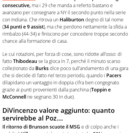
consecutive,
ma i 29 che manda a referto bastano e
avanzano per consegnare a NY il secondo punto nella serie
con Indiana. Che ritrova un
Haliburton
degno di tal nome
(
34 punti e 9 assist
), ma che perdono nettamente la sfida a
rimbalzo (44-34) e finiscono per concedere troppe secondo
chance alla formazione di casa.
Le cui rotazioni, per forza di cose, sono ridotte all’osso: di
fatto
Thibodeau
se la gioca in 7, perché il minuto scarso
collezionato da
Burks
dice poco sull’andamento di una gara
che si decide di fatto nel terzo periodo, quando i
Pacers
dilapidano un vantaggio in doppia cifra ben congegnato
grazie ai punti provenienti dalla panchina (
Toppin e
McConnell
ne segnano 30 in due).
DiVincenzo valore aggiunto: quanto
servirebbe al Poz…
Il ritorno di Brunson scuote il MSG
e di colpo anche i