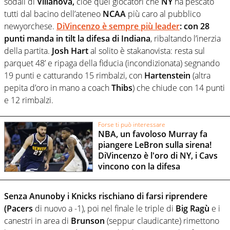
sodali di
Villanova,
cioè quei giocatori che
NY
ha pescato
tutti dal bacino dell’ateneo
NCAA
più caro al pubblico
newyorchese.
DiVincenzo è sempre più leader
: con 28
punti manda in tilt la difesa di Indiana
, ribaltando l’inerzia
della partita.
Josh Hart
al solito è stakanovista: resta sul
parquet 48’ e ripaga della fiducia (incondizionata) segnando
19 punti e catturando 15 rimbalzi, con
Hartenstein
(altra
pepita d’oro in mano a coach
Thibs
) che chiude con 14 punti
e 12 rimbalzi.
Forse ti può interessare
NBA, un favoloso Murray fa
piangere LeBron sulla sirena!
DiVincenzo è l'oro di NY, i Cavs
vincono con la difesa
Senza Anunoby i Knicks rischiano di farsi riprendere
(Pacers
di nuovo a -1), poi nel finale le triple di
Big Ragù
e i
canestri in area di
Brunson
(seppur claudicante) rimettono