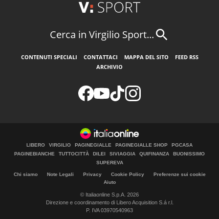
Cerca in Virgilio Sport...
CONTENUTI SPECIALI
CONTATTACI
MAPPA DEL SITO
FEED RSS
ARCHIVIO
LIBERO
VIRGILIO
PAGINEGIALLE
PAGINEGIALLE SHOP
PGCASA
PAGINEBIANCHE
TUTTOCITTÀ
DILEI
SIVIAGGIA
QUIFINANZA
BUONISSIMO
SUPEREVA
Chi siamo
Note Legali
Privacy
Cookie Policy
Preferenze sui cookie
Aiuto
© Italiaonline S.p.A. 2026
Direzione e coordinamento di Libero Acquisition S.á r.l.
P. IVA 03970540963