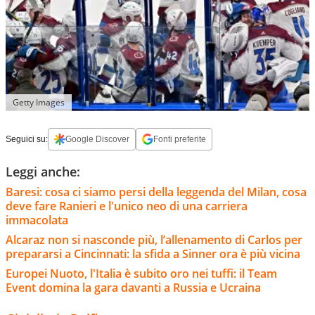
Getty Images
Seguici su:
Google Discover
Fonti preferite
Leggi anche:
Baresi: cosa ci siamo persi della leggenda del Milan, cosa
deve fare Ranieri e l'unico neo di una carriera
immacolata
Alcaraz non si nasconde più, l’allenamento di Carlos per
prepararsi a Cincinnati: la sfida a Sinner ora è più vicina
Europei Nuoto, l'Italia è subito oro nei tuffi: il Team
Event domina la gara davanti a Russia e Ucraina