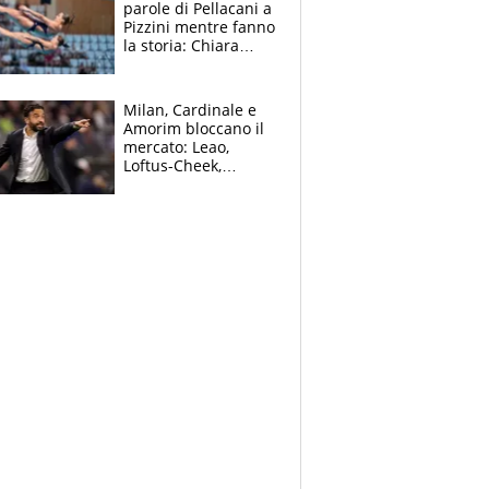
parole di Pellacani a
Pizzini mentre fanno
la storia: Chiara
batte anche il
record di Ceccon
Milan, Cardinale e
Amorim bloccano il
mercato: Leao,
Loftus-Cheek,
Estupinian e
Gimenez in bilico,
Soulè e Osorio nel
mirino