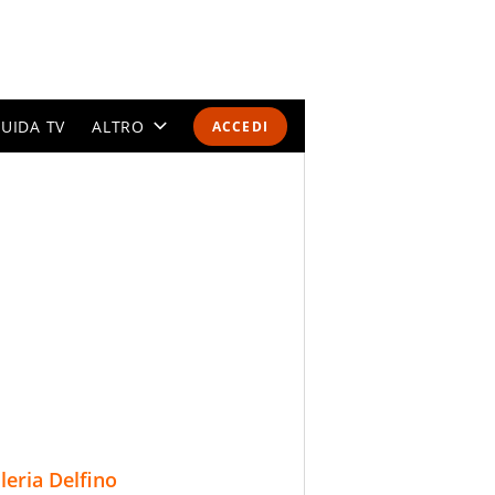
UIDA TV
ALTRO
ACCEDI
CALENDARI E CLASSIFICHE
ALTRI SPORT
MONDIALI 2026
OLIMPIADI
GOSSIP
LIFESTYLE
lleria Delfino