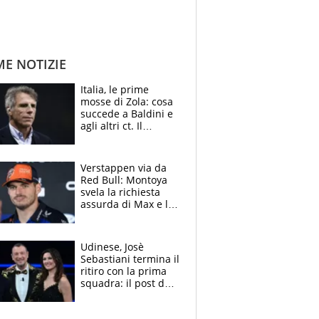
ME NOTIZIE
Italia, le prime
mosse di Zola: cosa
succede a Baldini e
agli altri ct. Il
Borussia tenta un
altro sgarbo agli
azzurri
Verstappen via da
Red Bull: Montoya
svela la richiesta
assurda di Max e lo
avverte: “Sicuro
Mercedes e
McLaren siano
Udinese, Josè
meglio?”
Sebastiani termina il
ritiro con la prima
squadra: il post del
figlio di Amadeus e
Sanremo sullo