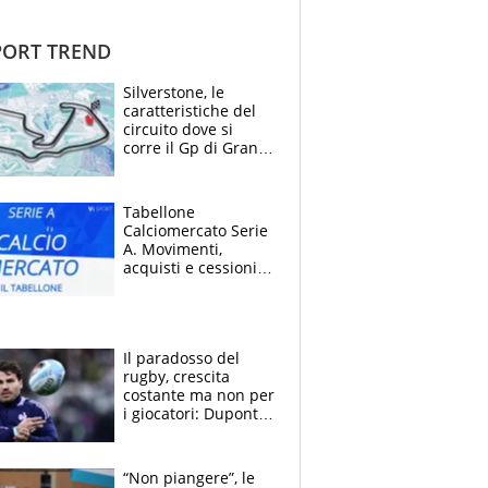
ORT TREND
Silverstone, le
caratteristiche del
circuito dove si
corre il Gp di Gran
Bretagna del
Motomondiale
Tabellone
Calciomercato Serie
A. Movimenti,
acquisti e cessioni:
estate 2026-27
Il paradosso del
rugby, crescita
costante ma non per
i giocatori: Dupont
(il più pagato al
mondo) guadagna
solo 1,4 milioni
“Non piangere”, le
all'anno