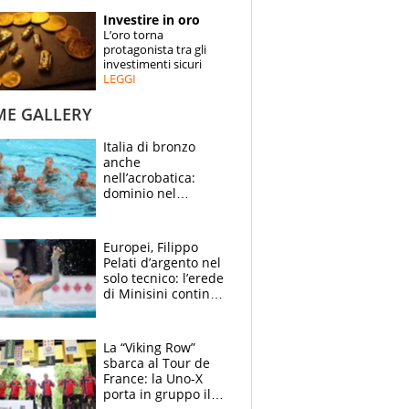
STORIE
Investire in oro
L’oro torna
SPECIALI
protagonista tra gli
investimenti sicuri
LEGGI
ESPERTI
ME GALLERY
CONTATTI
Italia di bronzo
anche
nell’acrobatica:
dominio nel
medagliere, ora
tocca a Ceccon, Curti
e compagni
Europei, Filippo
continuare
Pelati d’argento nel
solo tecnico: l’erede
di Minisini continua
a stupire, Los
Angeles è già nel
mirino
La “Viking Row”
sbarca al Tour de
France: la Uno-X
porta in gruppo il