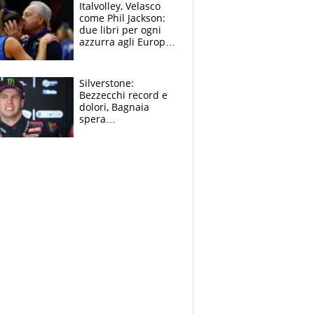
sfondo
Italvolley, Velasco
come Phil Jackson:
due libri per ogni
azzurra agli Europei.
Quello per Sylla è
“geniale”
Silverstone:
Bezzecchi record e
dolori, Bagnaia
spera
nell'antidolorifico,
Marquez si tira fuori
e vota Aprilia