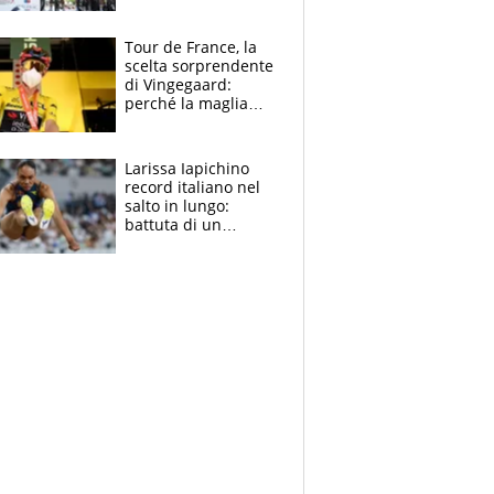
rito della Norvegia
di Haaland e
compagni
Tour de France, la
scelta sorprendente
di Vingegaard:
perché la maglia
gialla indossa la
mascherina, il
rischio da evitare
Larissa Iapichino
record italiano nel
salto in lungo:
battuta di un
centimetro mamma
Fiona May