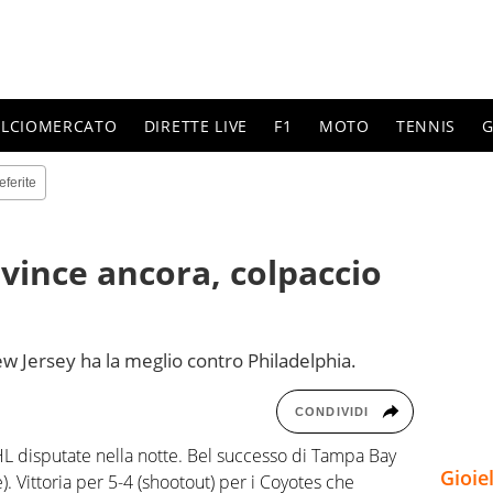
ALCIOMERCATO
DIRETTE LIVE
F1
MOTO
TENNIS
G
eferite
vince ancora, colpaccio
ew Jersey ha la meglio contro Philadelphia.
CONDIVIDI
L disputate nella notte. Bel successo di Tampa Bay
Gioie
le). Vittoria per 5-4 (shootout) per i Coyotes che