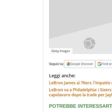
Getty Images
Seguici su:
Google Discover
Fonti pr
Leggi anche:
LeBron James ai 76ers: l'impatto 
LeBron va a Philadelphia: i Sixer
capolavoro dopo la trade per Ja