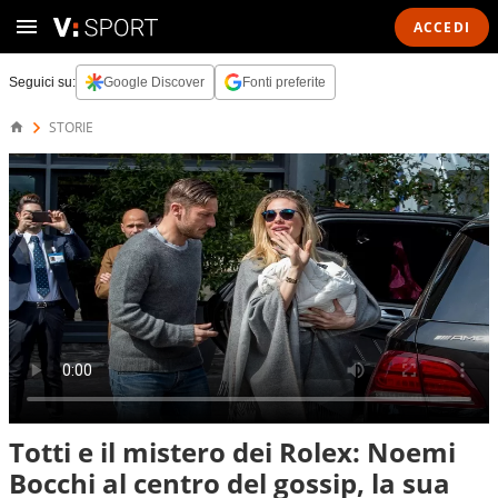
ACCEDI
Seguici su:
Google Discover
Fonti preferite
STORIE
Totti e il mistero dei Rolex: Noemi
Bocchi al centro del gossip, la sua