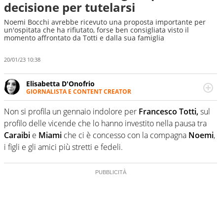
decisione per tutelarsi
Noemi Bocchi avrebbe ricevuto una proposta importante per
un'ospitata che ha rifiutato, forse ben consigliata visto il
momento affrontato da Totti e dalla sua famiglia
20/01/23 10:38
Elisabetta D'Onofrio
GIORNALISTA E CONTENT CREATOR
Giornalista professionista dal 2007, scrive per curiosità
personale e necessità: soprattutto di calcio, di sport e dei
Non si profila un gennaio indolore per
Francesco Totti,
sul
suoi protagonisti, concedendosi innocenti evasioni
profilo delle vicende che lo hanno investito nella pausa tra
nell'ambito della creazione di format. Un tempo ala
Caraibi
e
Miami
che ci è concesso con la compagna
Noemi
,
destra, oggi si sente a suo agio nel ruolo di libero. Cura
i figli e gli amici più stretti e fedeli.
una classifica riservata dei migliori 5 calciatori di sempre.