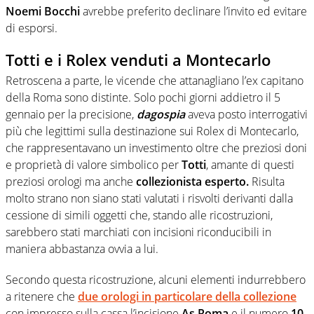
Noemi Bocchi
avrebbe preferito declinare l’invito ed evitare
di esporsi.
Totti e i Rolex venduti a Montecarlo
Retroscena a parte, le vicende che attanagliano l’ex capitano
della Roma sono distinte. Solo pochi giorni addietro il 5
gennaio per la precisione,
dagospia
aveva posto interrogativi
più che legittimi sulla destinazione sui Rolex di Montecarlo,
che rappresentavano un investimento oltre che preziosi doni
e proprietà di valore simbolico per
Totti
, amante di questi
preziosi orologi ma anche
collezionista esperto.
Risulta
molto strano non siano stati valutati i risvolti derivanti dalla
cessione di simili oggetti che, stando alle ricostruzioni,
sarebbero stati marchiati con incisioni riconducibili in
maniera abbastanza ovvia a lui.
Secondo questa ricostruzione, alcuni elementi indurrebbero
a ritenere che
due orologi in particolare della collezione
con impresso sulla cassa l’incisione
As Roma
e il numero
10