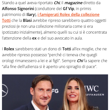
Stando a quel aveva riportato
Chi
, il
magazine
diretto da
Alfonso Signorini
(conduttore del
Gf Vip
, in primis
patrimonio di
Ilary
),
i famigerati
Rolex
della collezione
Totti
che la
Blasi
avrebbe ripreso sarebbero quattro oggetti
preziosi (e non una collezione milionaria come si era
ipotizzato inizialmente), almeno quelli su cui si è concentrata
l’attenzione della
ex
e del suo avvocato in aula.
I
Rolex
sarebbero stati un dono di
Totti
all’ex moglie, che ne
avrebbe ripreso possesso “perché ci teneva che quegli
orologi rimanessero a lei e ai figli”. Sempre
Chi
fa sapere che
“alla fine dell’udienza si è aperto uno spiraglio di pace”.