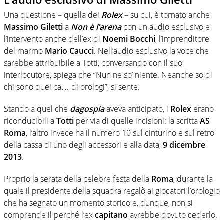
Una questione – quella dei
Rolex
– su cui, è tornato anche
Massimo Giletti
a
Non è l’arena
con un audio esclusivo e
l’intervento anche dell’ex di
Noemi Bocchi
, l’imprenditore
del marmo
Mario Caucci
. Nell’audio esclusivo la voce che
sarebbe attribuibile a Totti, conversando con il suo
interlocutore, spiega che “Nun ne so’ niente. Neanche so di
chi sono quei ca… di orologi”, si sente.
Stando a quel che
dagospia
aveva anticipato, i
Rolex
erano
riconducibili a
Totti
per via di quelle incisioni: la scritta
AS
Roma
, l’altro invece ha il numero 10 sul cinturino e sul retro
della cassa di uno degli accessori e alla data,
9 dicembre
2013
.
Proprio la serata della celebre festa della
Roma
, durante la
quale il presidente della squadra regalò ai giocatori l’orologio
che ha segnato un momento storico e, dunque, non si
comprende il perché l’ex
capitano
avrebbe dovuto cederlo.