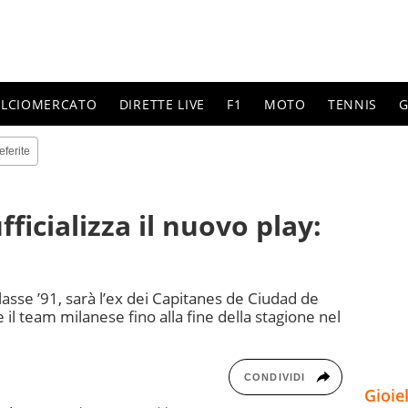
ALCIOMERCATO
DIRETTE LIVE
F1
MOTO
TENNIS
G
eferite
ficializza il nuovo play:
asse ’91, sarà l’ex dei Capitanes de Ciudad de
il team milanese fino alla fine della stagione nel
CONDIVIDI
Gioie