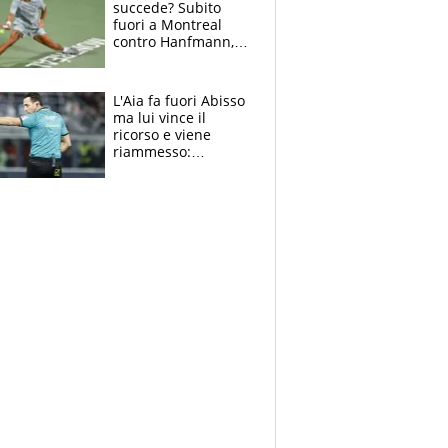
succede? Subito
fuori a Montreal
contro Hanfmann,
per Flavio è tutta
colpa della tosse
L'Aia fa fuori Abisso
ma lui vince il
ricorso e viene
riammesso:
continua momento
nero per gli arbitri