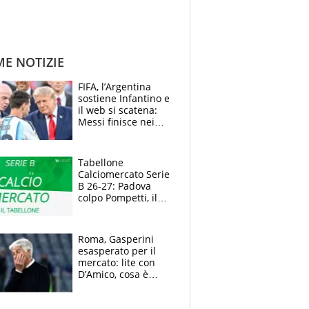
ME NOTIZIE
FIFA, l’Argentina
sostiene Infantino e
il web si scatena:
Messi finisce nei
meme, la Seleccion
travolta dalle
polemiche
Tabellone
Calciomercato Serie
B 26-27: Padova
colpo Pompetti, il
Sudtirol annuncia
Bjarkason
Roma, Gasperini
esasperato per il
mercato: lite con
D’Amico, cosa è
successo dopo il flop
per Nusa