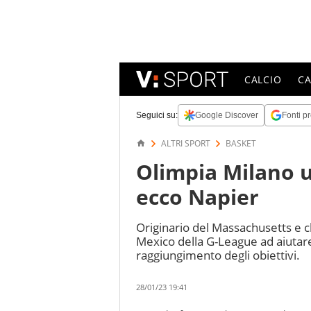
CALCIO
C
Seguici su:
Google Discover
Fonti pr
ALTRI SPORT
BASKET
Olimpia Milano uf
ecco Napier
Originario del Massachusetts e cl
Mexico della G-League ad aiutare 
raggiungimento degli obiettivi.
28/01/23 19:41