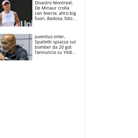
Disastro Montreal,
De Minaur crolla
con Norrie, altro big
fuori. Badosa, foto
dall'ospedale e fan
preoccupati
Juventus-Inter,
Spalletti spiazza sul
bomber da 20 gol:
l’annuncio su Yildiz
e la risposta su
Bastoni