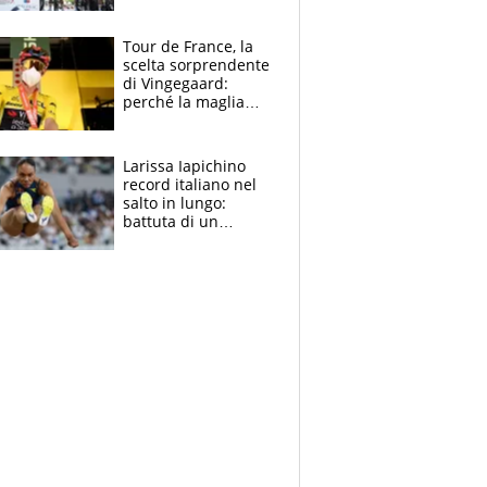
rito della Norvegia
di Haaland e
compagni
Tour de France, la
scelta sorprendente
di Vingegaard:
perché la maglia
gialla indossa la
mascherina, il
rischio da evitare
Larissa Iapichino
record italiano nel
salto in lungo:
battuta di un
centimetro mamma
Fiona May