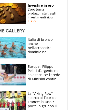
STORIE
Investire in oro
L’oro torna
SPECIALI
protagonista tra gli
investimenti sicuri
LEGGI
ESPERTI
ME GALLERY
CONTATTI
Italia di bronzo
anche
nell’acrobatica:
dominio nel
medagliere, ora
tocca a Ceccon, Curti
e compagni
Europei, Filippo
continuare
Pelati d’argento nel
solo tecnico: l’erede
di Minisini continua
a stupire, Los
Angeles è già nel
mirino
La “Viking Row”
sbarca al Tour de
France: la Uno-X
porta in gruppo il