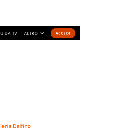
UIDA TV
ALTRO
ACCEDI
CALENDARI E CLASSIFICHE
ALTRI SPORT
MONDIALI 2026
OLIMPIADI
GOSSIP
LIFESTYLE
lleria Delfino