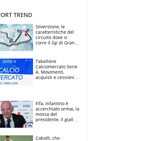
ORT TREND
Silverstone, le
caratteristiche del
circuito dove si
corre il Gp di Gran
Bretagna del
Motomondiale
Tabellone
Calciomercato Serie
A. Movimenti,
acquisti e cessioni:
estate 2026-27
Fifa, Infantino è
accerchiato ormai, la
mossa del
presidente, il giallo
dimissioni e la verità
sulla telefonata a
Trump
Cobolli, che