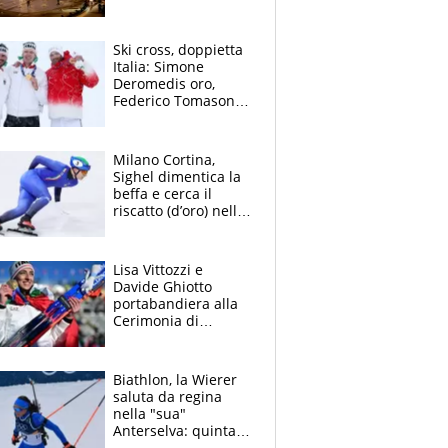
Bulbarelli, la gaffe, il
dissing Rai sullo sci
di fondo
Ski cross, doppietta
Italia: Simone
Deromedis oro,
Federico Tomasoni
argento e porta
Matilde Lorenzi sul
podio
Milano Cortina,
Sighel dimentica la
beffa e cerca il
riscatto (d’oro) nella
staffetta: la furia del
Presidente Gios
Lisa Vittozzi e
Davide Ghiotto
portabandiera alla
Cerimonia di
chiusura di Milano
Cortina 2026, la
svolta
Biathlon, la Wierer
saluta da regina
nella "sua"
Anterselva: quinta
nella Mass Start.