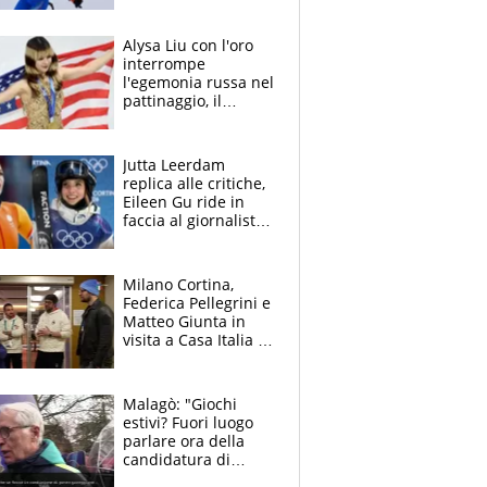
"Bellissimo chiudere
così"
Alysa Liu con l'oro
interrompe
l'egemonia russa nel
pattinaggio, il
ritorno trionfale
messaggio al
presidente Donald
Jutta Leerdam
Trump
replica alle critiche,
Eileen Gu ride in
faccia al giornalista:
la rivolta delle star
olimpiche
Milano Cortina,
Federica Pellegrini e
Matteo Giunta in
visita a Casa Italia a
Livigno
Malagò: "Giochi
estivi? Fuori luogo
parlare ora della
candidatura di
Roma"