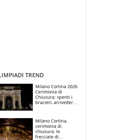
IMPIADI TREND
Milano Cortina 2026
Cerimonia di
Chiusura: spenti i
bracieri, arrivederci
in Francia. Coventry:
"L'Italia ha definito
un nuovo standard"
Milano Cortina,
cerimonia di
chiusura: le
frecciate di