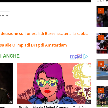
eferite
 decisione sui funerali di Baresi scatena la rabbia
orsa alle Olimpiadi Drag di Amsterdam