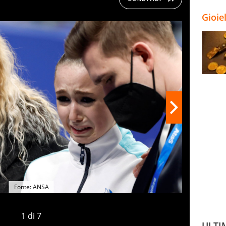
Gioie
Fonte: ANSA
1
di
7
ULTI