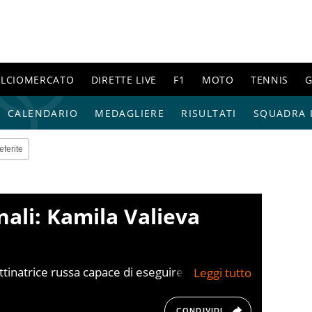
ALCIOMERCATO
DIRETTE LIVE
F1
MOTO
TENNIS
G
CALENDARIO
MEDAGLIERE
RISULTATI
SQUADRA I
eferite
nali: Kamila Valieva
attinatrice russa capace di eseguire per la prima
nza parole pubblico e addetti ai lavori. La
o essere rimasta fuori dal podio.
CONDIVIDI