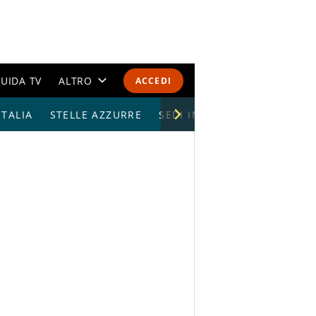
UIDA TV
ALTRO
ACCEDI
TALIA
STELLE AZZURRE
CALENDARI E CLASSIFICHE
SEDI IMPIANTI
ALTRI SPORT
MONDIALI 2026
OLIMPIADI
GOSSIP
LIFESTYLE