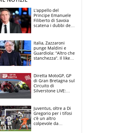
L'appello del
Principe Emanuele
Filiberto di Savoia
scatena i dubbi dei
tifosi: "E' una
trappola"
Italia, Zazzaroni
punge Maldini e
Guardiola: “Altro che
stanchezza”. Il like
di Mancini e le
polemiche sui social
Diretta MotoGP, GP
di Gran Bretagna sul
Circuito di
Silverstone LIVE:
Aprilia vuole
un'altra impresa,
Ducati in affanno
Juventus, oltre a Di
Gregorio per i tifosi
c’è un altro
colpevole da
mandar via