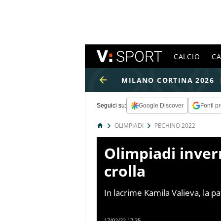
CALCIO
C
MILANO CORTINA 2026
Seguici su:
Google Discover
Fonti pr
OLIMPIADI
PECHINO 2022
Olimpiadi inver
crolla
In lacrime Kamila Valieva, la p
volta un quadruplo lasciando se
speranza russa si è sciolta dop
17/02/22 17:25