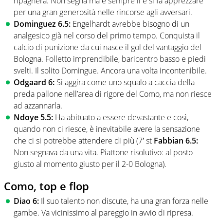
ripagherà. Non segna ma è sempre lì e si fa apprezzare
per una gran generosità nelle rincorse agli avversari.
Dominguez 6.5:
Engelhardt avrebbe bisogno di un
analgesico già nel corso del primo tempo. Conquista il
calcio di punizione da cui nasce il gol del vantaggio del
Bologna. Folletto imprendibile, baricentro basso e piedi
svelti. Il solito Domingue. Ancora una volta incontenibile.
Odgaard 6:
Si aggira come uno squalo a caccia della
preda pallone nell’area di rigore del Como, ma non riesce
ad azzannarla.
Ndoye 5.5:
Ha abituato a essere devastante e così,
quando non ci riesce, è inevitabile avere la sensazione
che ci si potrebbe attendere di più (7′ st
Fabbian 6.5:
Non segnava da una vita. Piattone risolutivo: al posto
giusto al momento giusto per il 2-0 Bologna).
Como, top e flop
Diao 6:
Il suo talento non discute, ha una gran forza nelle
gambe. Va vicinissimo al pareggio in avvio di ripresa.