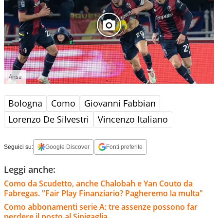
Ansa
Bologna
Como
Giovanni Fabbian
Lorenzo De Silvestri
Vincenzo Italiano
Seguici su:
Google Discover
Fonti preferite
Leggi anche:
Como da Scudetto, anche Chalobah e Yan Couto da
Fabregas. "Fair Play Finanziario? Pagheremo la multa"
Como abbonamenti serie A: tre assenze possono far
perdere il posto al Sinigaglia