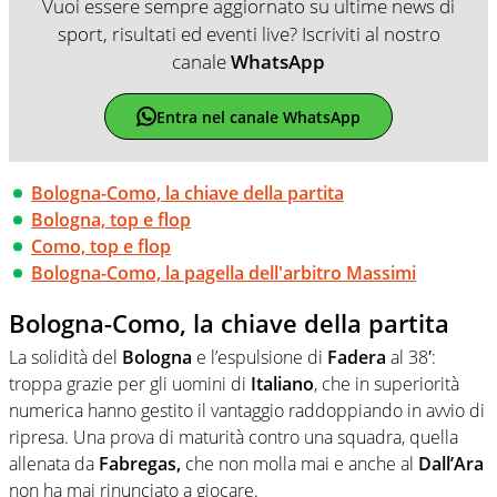
Vuoi essere sempre aggiornato su ultime news di
sport, risultati ed eventi live? Iscriviti al nostro
canale
WhatsApp
Entra nel canale WhatsApp
Bologna-Como, la chiave della partita
Bologna, top e flop
Como, top e flop
Bologna-Como, la pagella dell'arbitro Massimi
Bologna-Como, la chiave della partita
La solidità del
Bologna
e l’espulsione di
Fadera
al 38′:
troppa grazie per gli uomini di
Italiano
, che in superiorità
numerica hanno gestito il vantaggio raddoppiando in avvio di
ripresa. Una prova di maturità contro una squadra, quella
allenata da
Fabregas,
che non molla mai e anche al
Dall’Ara
non ha mai rinunciato a giocare.