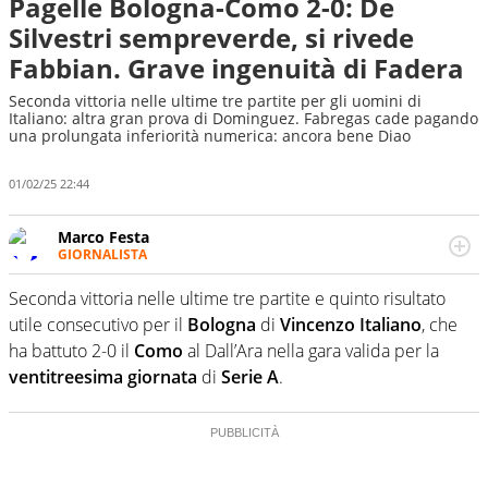
Pagelle Bologna-Como 2-0: De
Silvestri sempreverde, si rivede
Fabbian. Grave ingenuità di Fadera
Seconda vittoria nelle ultime tre partite per gli uomini di
Italiano: altra gran prova di Dominguez. Fabregas cade pagando
una prolungata inferiorità numerica: ancora bene Diao
01/02/25 22:44
Marco Festa
GIORNALISTA
Frequentatore di stadi ed esperto di calcio, ama
agganciare e far domande a idoli e futuri campioni. Anzi,
Seconda vittoria nelle ultime tre partite e quinto risultato
spesso precorre gli addetti ai lavori e li scova prima di
utile consecutivo per il
Bologna
di
Vincenzo
Italiano
, che
loro
ha battuto 2-0 il
Como
al Dall’Ara nella gara valida per la
ventitreesima
giornata
di
Serie A
.