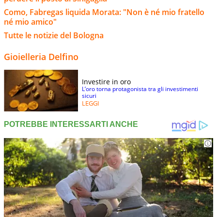
Como, Fabregas liquida Morata: "Non è né mio fratello
né mio amico"
Tutte le notizie del Bologna
Gioielleria Delfino
Investire in oro
L’oro torna protagonista tra gli investimenti
sicuri
LEGGI