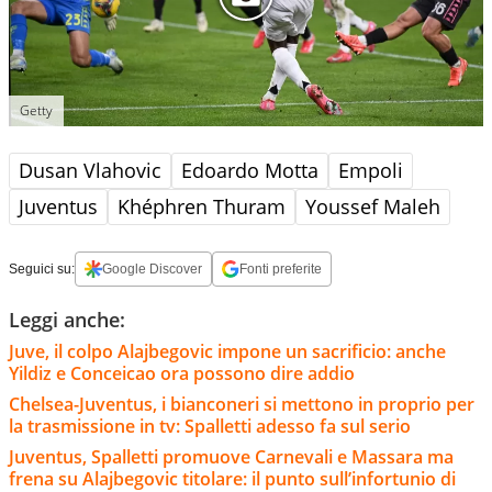
Getty
Dusan Vlahovic
Edoardo Motta
Empoli
Juventus
Khéphren Thuram
Youssef Maleh
Seguici su:
Google Discover
Fonti preferite
Leggi anche:
Juve, il colpo Alajbegovic impone un sacrificio: anche
Yildiz e Conceicao ora possono dire addio
Chelsea-Juventus, i bianconeri si mettono in proprio per
la trasmissione in tv: Spalletti adesso fa sul serio
Juventus, Spalletti promuove Carnevali e Massara ma
frena su Alajbegovic titolare: il punto sull’infortunio di