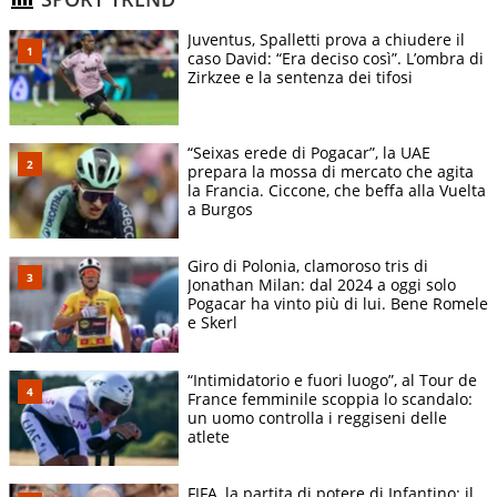
Juventus, Spalletti prova a chiudere il
caso David: “Era deciso così”. L’ombra di
Zirkzee e la sentenza dei tifosi
“Seixas erede di Pogacar”, la UAE
prepara la mossa di mercato che agita
la Francia. Ciccone, che beffa alla Vuelta
a Burgos
Giro di Polonia, clamoroso tris di
Jonathan Milan: dal 2024 a oggi solo
Pogacar ha vinto più di lui. Bene Romele
e Skerl
“Intimidatorio e fuori luogo”, al Tour de
France femminile scoppia lo scandalo:
un uomo controlla i reggiseni delle
atlete
FIFA, la partita di potere di Infantino: il