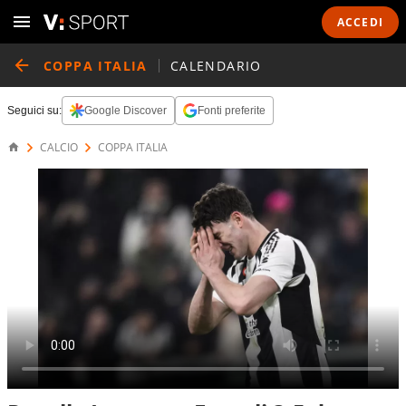
ACCEDI
COPPA ITALIA
CALENDARIO
Seguici su:
Google Discover
Fonti preferite
CALCIO
COPPA ITALIA