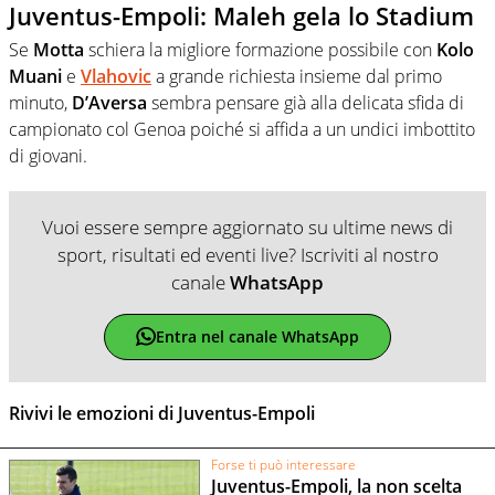
Juventus-Empoli: Maleh gela lo Stadium
Se
Motta
schiera la migliore formazione possibile con
Kolo
Muani
e
Vlahovic
a grande richiesta insieme dal primo
minuto,
D’Aversa
sembra pensare già alla delicata sfida di
campionato col Genoa poiché si affida a un undici imbottito
di giovani.
Vuoi essere sempre aggiornato su ultime news di
sport, risultati ed eventi live? Iscriviti al nostro
canale
WhatsApp
Entra nel canale WhatsApp
Rivivi le emozioni di Juventus-Empoli
Forse ti può interessare
Juventus-Empoli, la non scelta