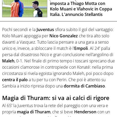
imposta a Thiago Motta con
Kolo Muani e Vlahovic in Coppa
Italia. L'annuncio Stellantis
Pochi secondi e la
Juventus
sfiora subito il gol del vantaggio:
Kolo Muani appoggia per
Nico Gonzalez
che tira alto solo
davanti a Vasquez. Tutto lascia pensare a una gara a senso
unico e, invece, a sbloccare il match è l’
Empoli
. Al 24′ palla
persa dal disastroso Nico e gran conclusione nell’angolino di
Maleh
, 0-1. Nel finale di primo tempo i toscani sprecano due
occasioni clamorose in contropiede con Konaté: nella prima
circostanza si rivela egoista ignorando Maleh, poi poco dopo
centra il palo
a tu per tu con Perin. Che poi è attento su
Sambia a inizio ripresa dopo una
dormita di Cambiaso
.
Magia di Thuram: si va ai calci di rigore
Al 65′ la Juventus trova la rete del pareggio con una vera e
propria
magia di Thuram
, che si beve
Henderson
con un