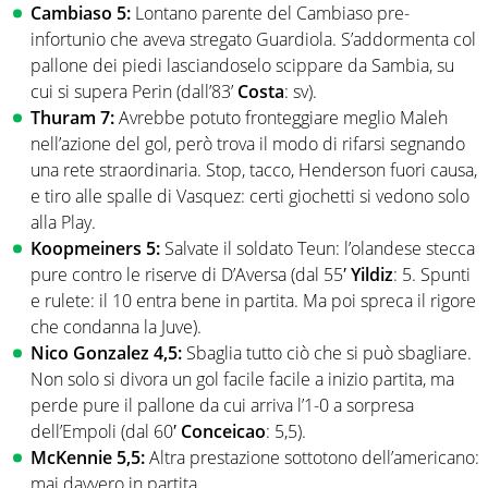
Cambiaso 5:
Lontano parente del Cambiaso pre-
infortunio che aveva stregato Guardiola. S’addormenta col
pallone dei piedi lasciandoselo scippare da Sambia, su
cui si supera Perin (dall’83’
Costa
: sv).
Thuram 7:
Avrebbe potuto fronteggiare meglio Maleh
nell’azione del gol, però trova il modo di rifarsi segnando
una rete straordinaria. Stop, tacco, Henderson fuori causa,
e tiro alle spalle di Vasquez: certi giochetti si vedono solo
alla Play.
Koopmeiners 5:
Salvate il soldato Teun: l’olandese stecca
pure contro le riserve di D’Aversa (dal 55′
Yildiz
: 5. Spunti
e rulete: il 10 entra bene in partita. Ma poi spreca il rigore
che condanna la Juve).
Nico Gonzalez 4,5:
Sbaglia tutto ciò che si può sbagliare.
Non solo si divora un gol facile facile a inizio partita, ma
perde pure il pallone da cui arriva l’1-0 a sorpresa
dell’Empoli (dal 60′
Conceicao
: 5,5).
McKennie 5,5:
Altra prestazione sottotono dell’americano:
mai davvero in partita.