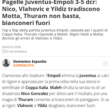
Pagelle Juventus-Empoli 3-5 dcr:
Nico, Vlahovic e Yildiz tradiscono
Motta, Thuram non basta,
bianconeri fuori
Top e flop della partita Juventus-Empoli, valevole per i quarti di
Coppa Italia: Thuram risponde a Maleh. Rigori fatali a Motta:
decisivi gli errori di Vlahovic e Yildiz.
26/02/25 23:08
5 min di lettura
Domenico Esposito
GIORNALISTA
Da vent’anni in campo e sul campo per vivere ogni evento
in tutte le sue sfaccettature. Passione smisurata per il
Clamoroso allo Stadium: l’
Empoli
elimina la
Juventus
ai calci
calcio e per la sfera di cuoio. Il pallone è una cosa
di rigore e approda per la prima volta nella sua storia in
serissima, guai a dirgli di no
semifinale di
Coppa Italia
.
Maleh
sfrutta la serata no di un
disastroso
Nico Gonzalez
per sbloccare il risultato, poi una
magia di
Thuram
consente ai bianconeri di pareggiare. Si va
ai rigori:
Vlahovic
e
Yildiz
sbagliano, bianconeri fuori.