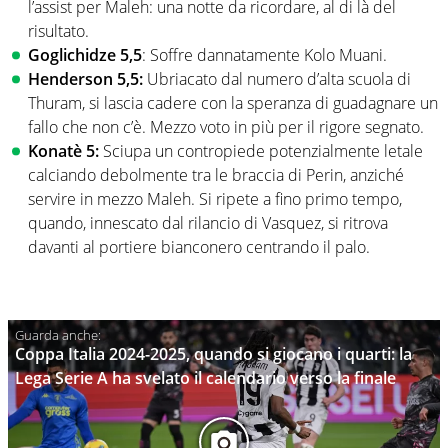
l’assist per Maleh: una notte da ricordare, al di là del
risultato.
Goglichidze 5,5
: Soffre dannatamente Kolo Muani.
Henderson 5,5:
Ubriacato dal numero d’alta scuola di
Thuram, si lascia cadere con la speranza di guadagnare un
fallo che non c’è. Mezzo voto in più per il rigore segnato.
Konatè 5:
Sciupa un contropiede potenzialmente letale
calciando debolmente tra le braccia di Perin, anziché
servire in mezzo Maleh. Si ripete a fino primo tempo,
quando, innescato dal rilancio di Vasquez, si ritrova
davanti al portiere bianconero centrando il palo.
Coppa Italia 2024-2025, quando si giocano i quarti: la
Lega Serie A ha svelato il calendario verso la finale