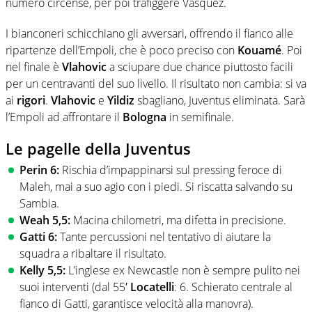
numero circense, per poi trafiggere Vasquez.
I bianconeri schicchiano gli avversari, offrendo il fianco alle
ripartenze dell’Empoli, che è poco preciso con
Kouamé
. Poi
nel finale è
Vlahovic
a sciupare due chance piuttosto facili
per un centravanti del suo livello. Il risultato non cambia: si va
ai
rigori
.
Vlahovic
e
Yildiz
sbagliano, Juventus eliminata. Sarà
l’Empoli ad affrontare il
Bologna
in semifinale.
Le pagelle della Juventus
Perin 6:
Rischia d’impappinarsi sul pressing feroce di
Maleh, mai a suo agio con i piedi. Si riscatta salvando su
Sambia.
Weah 5,5:
Macina chilometri, ma difetta in precisione.
Gatti 6:
Tante percussioni nel tentativo di aiutare la
squadra a ribaltare il risultato.
Kelly 5,5:
L’inglese ex Newcastle non è sempre pulito nei
suoi interventi (dal 55′
Locatelli
: 6. Schierato centrale al
fianco di Gatti, garantisce velocità alla manovra).