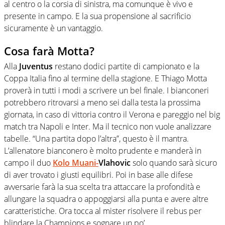
al centro o la corsia di sinistra, ma comunque è vivo e
presente in campo. E la sua propensione al sacrificio
sicuramente è un vantaggio.
Cosa farà Motta?
Alla
Juventus
restano dodici partite di campionato e la
Coppa Italia fino al termine della stagione. E Thiago Motta
proverà in tutti i modi a scrivere un bel finale. I bianconeri
potrebbero ritrovarsi a meno sei dalla testa la prossima
giornata, in caso di vittoria contro il Verona e pareggio nel big
match tra Napoli e Inter. Ma il tecnico non vuole analizzare
tabelle. “Una partita dopo l’altra”, questo è il mantra.
L’allenatore bianconero è molto prudente e manderà in
campo il duo
Kolo Muani-
Vlahovic
solo quando sarà sicuro
di aver trovato i giusti equilibri. Poi in base alle difese
avversarie farà la sua scelta tra attaccare la profondità e
allungare la squadra o appoggiarsi alla punta e avere altre
caratteristiche. Ora tocca al mister risolvere il rebus per
blindare la Champions e sognare un po’.