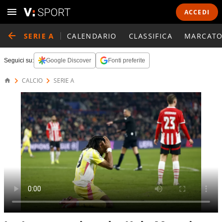
ACCEDI
SERIE A
CALENDARIO
CLASSIFICA
MARCATO
Seguici su:
Google Discover
Fonti preferite
CALCIO
SERIE A