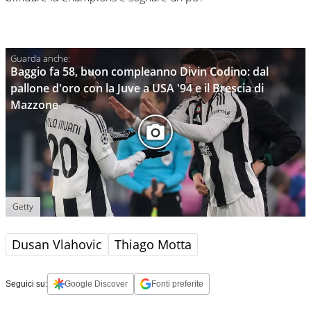
Baggio fa 58, buon compleanno Divin Codino: dal
pallone d'oro con la Juve a USA '94 e il Brescia di
Mazzone
Getty
Dusan Vlahovic
Thiago Motta
Seguici su:
Google Discover
Fonti preferite