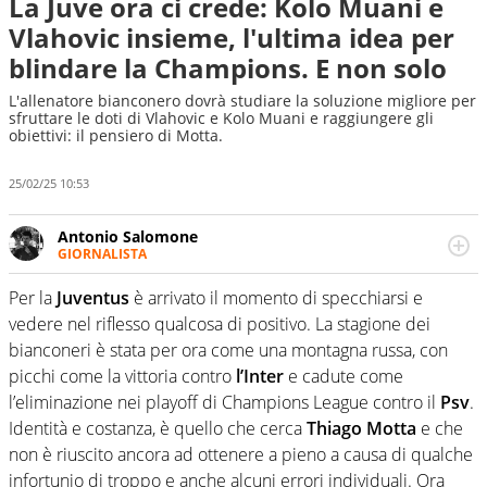
La Juve ora ci crede: Kolo Muani e
Vlahovic insieme, l'ultima idea per
blindare la Champions. E non solo
L'allenatore bianconero dovrà studiare la soluzione migliore per
sfruttare le doti di Vlahovic e Kolo Muani e raggiungere gli
obiettivi: il pensiero di Motta.
25/02/25 10:53
Antonio Salomone
GIORNALISTA
Giornalista pubblicista. Lo affascinano, da sempre, le
categorie minori e i talenti in erba. Ha fiuto per la notizia
Per la
Juventus
è arrivato il momento di specchiarsi e
e per gli emergenti. Calcio, basket, motori: ci pensa lui
vedere nel riflesso qualcosa di positivo. La stagione dei
bianconeri è stata per ora come una montagna russa, con
picchi come la vittoria contro
l’Inter
e cadute come
l’eliminazione nei playoff di Champions League contro il
Psv
.
Identità e costanza, è quello che cerca
Thiago Motta
e che
non è riuscito ancora ad ottenere a pieno a causa di qualche
infortunio di troppo e anche alcuni errori individuali. Ora