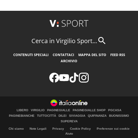
Cerca in Virgilio Sport...
CONTENUTI SPECIALI
CONTATTACI
MAPPA DEL SITO
FEED RSS
ARCHIVIO
LIBERO
VIRGILIO
PAGINEGIALLE
PAGINEGIALLE SHOP
PGCASA
PAGINEBIANCHE
TUTTOCITTÀ
DILEI
SIVIAGGIA
QUIFINANZA
BUONISSIMO
SUPEREVA
Chi siamo
Note Legali
Privacy
Cookie Policy
Preferenze sui cookie
Aiuto