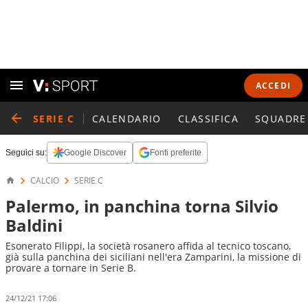
ACCEDI
SERIE C
CALENDARIO
CLASSIFICA
SQUADRE
Seguici su:
Google Discover
Fonti preferite
CALCIO
SERIE C
Palermo, in panchina torna Silvio
Baldini
Esonerato Filippi, la società rosanero affida al tecnico toscano,
già sulla panchina dei siciliani nell'era Zamparini, la missione di
provare a tornare in Serie B.
24/12/21 17:06