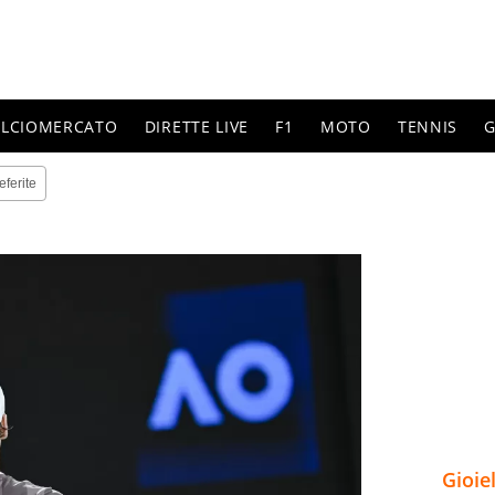
ALCIOMERCATO
DIRETTE LIVE
F1
MOTO
TENNIS
G
eferite
Gioie