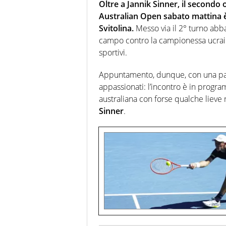
soprattutto di calcio, di sport
Oltre a Jannik Sinner, il secondo 
nell'ambito della creazione di 
Australian Open sabato mattina è l
ruolo di libero. Cura una classi
Svitolina.
Messo via il 2° turno abb
campo contro la campionessa ucrain
sportivi.
Appuntamento, dunque, con una partit
appassionati: l’incontro è in progr
australiana con forse qualche lieve
Sinner
.