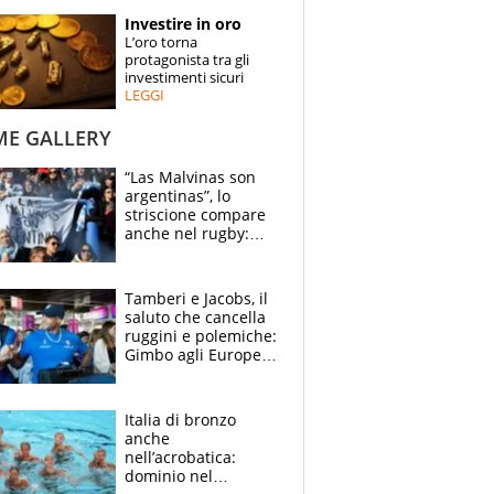
STORIE
Investire in oro
L’oro torna
SPECIALI
protagonista tra gli
investimenti sicuri
LEGGI
ESPERTI
ME GALLERY
CONTATTI
“Las Malvinas son
argentinas”, lo
striscione compare
anche nel rugby:
dopo Messi e
compagni ormai è
un caso
Tamberi e Jacobs, il
saluto che cancella
ruggini e polemiche:
Gimbo agli Europei
cerca un altro
miracolo
Italia di bronzo
anche
nell’acrobatica:
dominio nel