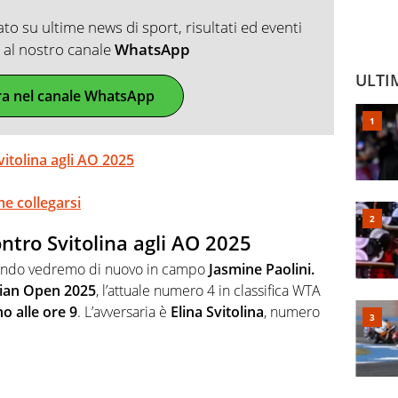
o su ultime news di sport, risultati ed eventi
ti al nostro canale
WhatsApp
ULTI
ra nel canale WhatsApp
itolina agli AO 2025
e collegarsi
ntro Svitolina agli AO 2025
uando vedremo di nuovo in campo
Jasmine Paolini.
lian Open 2025
, l’attuale numero 4 in classifica WTA
o alle ore 9
. L’avversaria è
Elina Svitolina
, numero