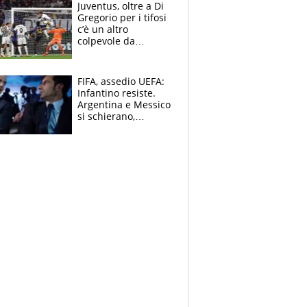
Ducati in affanno
Juventus, oltre a Di
Gregorio per i tifosi
c’è un altro
colpevole da
mandar via
FIFA, assedio UEFA:
Infantino resiste.
Argentina e Messico
si schierano,
CONCACAF spaccata