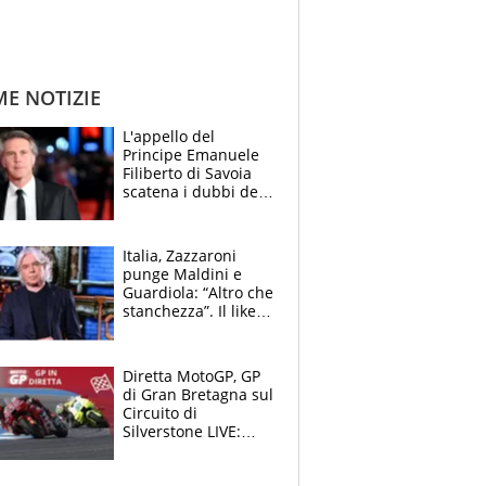
ME NOTIZIE
L'appello del
Principe Emanuele
Filiberto di Savoia
scatena i dubbi dei
tifosi: "E' una
trappola"
Italia, Zazzaroni
punge Maldini e
Guardiola: “Altro che
stanchezza”. Il like
di Mancini e le
polemiche sui social
Diretta MotoGP, GP
di Gran Bretagna sul
Circuito di
Silverstone LIVE:
Aprilia vuole
un'altra impresa,