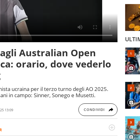
ULTI
 agli Australian Open
ca: orario, dove vederlo
g
ista ucraina per il terzo turno degli AO 2025.
aliani in campo: Sinner, Sonego e Musetti.
25 13:09
CONDIVIDI
R
2007, scrive per curiosità personale e necessità: