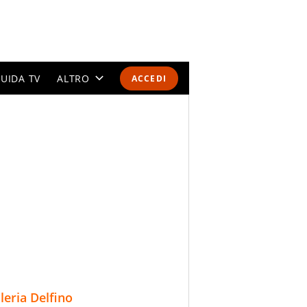
UIDA TV
ALTRO
ACCEDI
CALENDARI E CLASSIFICHE
ALTRI SPORT
MONDIALI 2026
OLIMPIADI
GOSSIP
LIFESTYLE
lleria Delfino