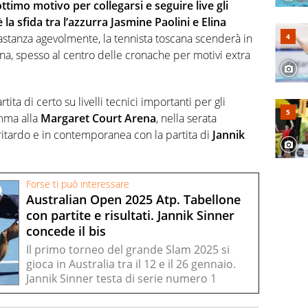
 e dei suoi protagonisti, concedendosi innocenti evasioni
ottimo motivo per collegarsi e seguire live gli
format. Un tempo ala destra, oggi si sente a suo agio nel
a sfida tra l’azzurra Jasmine Paolini e Elina
fica riservata dei migliori 5 calciatori di sempre.
astanza agevolmente, la tennista toscana scenderà in
a, spesso al centro delle cronache per motivi extra
a di certo su livelli tecnici importanti per gli
amma alla
Margaret Court Arena
, nella serata
 ritardo e in contemporanea con la partita di
Jannik
Forse ti può interessare
Australian Open 2025 Atp. Tabellone
con partite e risultati. Jannik Sinner
concede il bis
Il primo torneo del grande Slam 2025 si
gioca in Australia tra il 12 e il 26 gennaio.
Jannik Sinner testa di serie numero 1