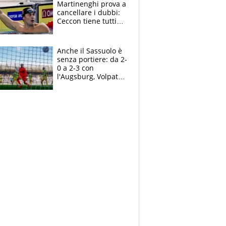
Martinenghi prova a
cancellare i dubbi:
Ceccon tiene tutti
col fiato sospeso.
Pellegrini punta su
Curtis
Anche il Sassuolo è
senza portiere: da 2-
0 a 2-3 con
l'Augsburg, Volpato
non basta, che
errori di Muric