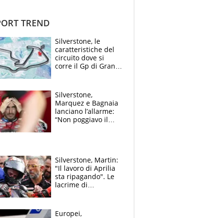
ORT TREND
Silverstone, le
caratteristiche del
circuito dove si
corre il Gp di Gran
Bretagna del
Motomondiale
Silverstone,
Marquez e Bagnaia
lanciano l’allarme:
“Non poggiavo il
ginocchio, dobbiamo
capire cosa è
successo”
Silverstone, Martin:
"Il lavoro di Aprilia
sta ripagando". Le
lacrime di
Bezzecchi: "Ho dato
tutto, spero di finire
la gara domani"
Europei,