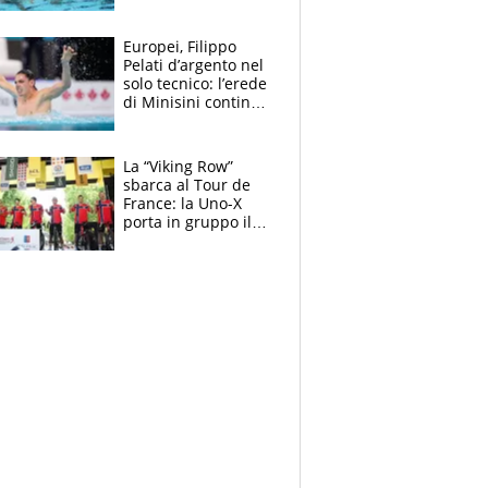
medagliere, ora
tocca a Ceccon, Curti
e compagni
Europei, Filippo
continuare
Pelati d’argento nel
solo tecnico: l’erede
di Minisini continua
a stupire, Los
Angeles è già nel
mirino
La “Viking Row”
sbarca al Tour de
France: la Uno-X
porta in gruppo il
rito della Norvegia
di Haaland e
compagni