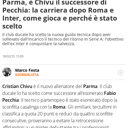
Parma, è Chivu il successore di
Pecchia: la carriera dopo Roma e
Inter, come gioca e perché è stato
scelto
Il club ducale ha scelto la nuova guida tecnica dopo aver
sollevato dall'incarico il tecnico del ritorno in Serie A: l'obiettivo
dell'ex Inter è conquistare la salvezza.
18/02/25 13:09
Marco Festa
GIORNALISTA
Frequentatore di stadi ed esperto di calcio, ama
agganciare e far domande a idoli e futuri campioni. Anzi,
Cristian Chivu
è il nuovo allenatore del
Parma
. Il club
spesso precorre gli addetti ai lavori e li scova prima di
ducale lo ha scelto come successore all’esonerato
Fabio
loro
Pecchia
. Il tecnico partenopeo è stato esonerato dopo la
sconfitta casalinga con la
Roma
. Gli emiliani, terzultimi in
classifica a quota 20 punti e reduci da quattro sconfitte
consecutive, proveranno a evitare la retrocessione
affidandosi a un mister debuttante tra i professionisti.