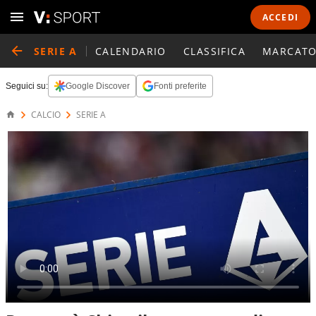
ACCEDI
SERIE A
CALENDARIO
CLASSIFICA
MARCATO
Seguici su:
Google Discover
Fonti preferite
CALCIO
SERIE A