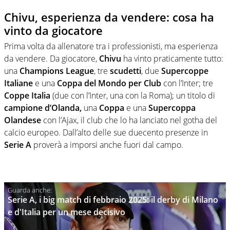
Chivu, esperienza da vendere: cosa ha
vinto da giocatore
Prima volta da allenatore tra i professionisti, ma esperienza
da vendere. Da giocatore,
Chivu
ha vinto praticamente tutto:
una
Champions League
, tre
scudetti
, due
Supercoppe
Italiane
e una
Coppa del
Mondo
per
Club
con l’Inter; tre
Coppe
Italia
(due con l’Inter, una con la Roma); un titolo di
campione d’Olanda,
una
Coppa
e una
Supercoppa
Olandese
con l’Ajax, il club che lo ha lanciato nel gotha del
calcio europeo. Dall’alto delle sue duecento presenze in
Serie A
proverà a imporsi anche fuori dal campo.
Serie A, i big match di febbraio 2025: il derby di Milano
e d'Italia per un mese decisivo