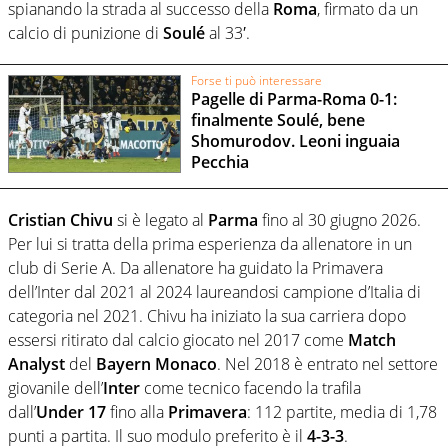
spianando la strada al successo della
Roma
, firmato da un
calcio di punizione di
Soulé
al 33′.
Forse ti può interessare
Pagelle di Parma-Roma 0-1:
finalmente Soulé, bene
Shomurodov. Leoni inguaia
Pecchia
Cristian
Chivu
si è legato al
Parma
fino al 30 giugno 2026.
Per lui si tratta della prima esperienza da allenatore in un
club di Serie A. Da allenatore ha guidato la Primavera
dell’Inter dal 2021 al 2024 laureandosi campione d’Italia di
categoria nel 2021. Chivu ha iniziato la sua carriera dopo
essersi ritirato dal calcio giocato nel 2017 come
Match
Analyst
del
Bayern
Monaco
. Nel 2018 è entrato nel settore
giovanile dell’
Inter
come tecnico facendo la trafila
dall’
Under 17
fino alla
Primavera
: 112 partite, media di 1,78
punti a partita. Il suo modulo preferito è il
4-3-3
.