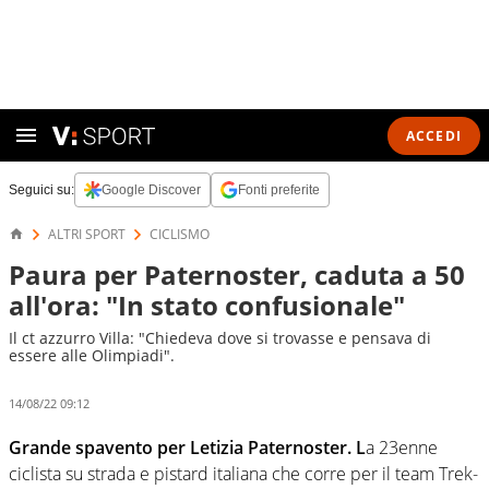
ACCEDI
Seguici su:
Google Discover
Fonti preferite
ALTRI SPORT
CICLISMO
Paura per Paternoster, caduta a 50
all'ora: "In stato confusionale"
Il ct azzurro Villa: "Chiedeva dove si trovasse e pensava di
essere alle Olimpiadi".
14/08/22 09:12
Grande spavento per Letizia Paternoster. L
a 23enne
ciclista su strada e pistard italiana che corre per il team Trek-