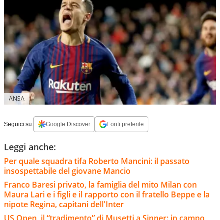
ANSA
Seguici su:
Google Discover
Fonti preferite
Leggi anche:
Per quale squadra tifa Roberto Mancini: il passato
insospettabile del giovane Mancio
Franco Baresi privato, la famiglia del mito Milan con
Maura Lari e i figli e il rapporto con il fratello Beppe e la
nipote Regina, capitani dell'Inter
US Open, il “tradimento” di Musetti a Sinner: in campo