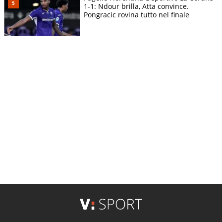
1-1: Ndour brilla, Atta convince.
Pongracic rovina tutto nel finale