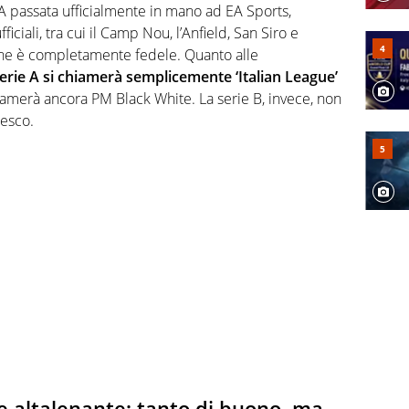
A passata ufficialmente in mano ad EA Sports,
ficiali, tra cui il Camp Nou, l’Anfield, San Siro e
ione è completamente fedele. Quanto alle
serie A si chiamerà semplicemente ‘Italian League’
hiamerà ancora PM Black White. La serie B, invece, non
desco.
e altalenante: tanto di buono, ma