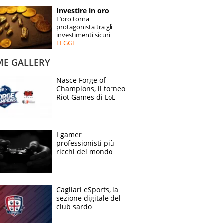
STORIE
Investire in oro
L’oro torna
SPECIALI
protagonista tra gli
investimenti sicuri
LEGGI
ESPERTI
ME GALLERY
CONTATTI
Nasce Forge of
Champions, il torneo
Riot Games di LoL
I gamer
professionisti più
ricchi del mondo
Cagliari eSports, la
sezione digitale del
club sardo