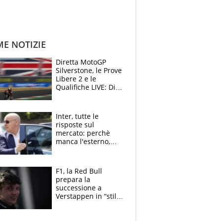
ME NOTIZIE
Diretta MotoGP
Silverstone, le Prove
Libere 2 e le
Qualifiche LIVE: Di
Giannantonio
risponde a
Bezzecchi
Inter, tutte le
risposte sul
mercato: perchè
manca l'esterno,
perchè Romero è
sfumato, quale è il
vero obiettivo di
F1, la Red Bull
Marotta
prepara la
successione a
Verstappen in “stile
Antonelli”. Colapinto
derubato, che