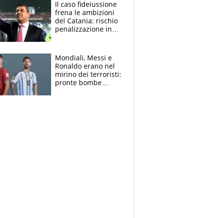
attacco all’Italia
Il caso fideiussione
frena le ambizioni
del Catania: rischio
penalizzazione in
classifica, cosa
succede?
Mondiali, Messi e
Ronaldo erano nel
mirino dei terroristi:
pronte bombe
contro la Pulce