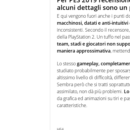
alcuni dettagli sono un
E qui vengono fuori anche i punti do
macchinosi, datati e anti-intuitivi
inconsistenti. Secondo il recensore,
della PlayStation 2. Un tuffo nel pa
team, stadi e giocatori non support
maniera approssimativa
, mettend
Lo stesso
gameplay, completament
studiato probabilmente per sposars
altissimo livello di difficoltà, diff
Sembra però che si tratti soprattut
assimilato, non dà più problemi.
Lo
da grafica ed animazioni su tiri e pas
caratteristiche.
HF4