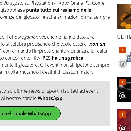
mo 30 agosto su PlayStation 4, Xbox One e PC. Come
re giapponese
punta tutto sul realismo delle
venze dei giocatori e sulle animazioni ormai sempre
ULTI
uelli di
eurogamer.net
, che ne hanno dato una
, lo si celebra precisando che vuole essere “
non un
”, confermando l’impressionante vicinanza alla realtà
rico concorrente FIFA,
PES ha una grafica
amente il giocatore. Gli eventi non si ripetono sempre
a in volta, mutando i destini di ciascun match.
o su ultime news di sport, risultati ed eventi
ti al nostro canale
WhatsApp
ra nel canale WhatsApp