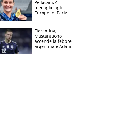
Pellacani, 4
medaglie agli
Europei di Parigi
2026, papà
Giampaolo
giornalista, mamma
Fiorentina,
insegnante e il
Mastantuono
fratello calciatore
accende la febbre
argentina e Adani
impazzisce. Ma
Antognoni ‘rovina la
festa’ a Commisso