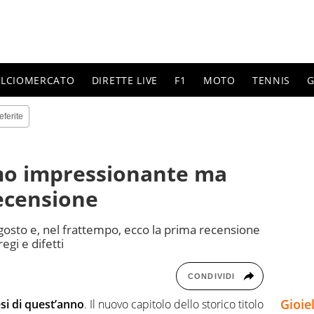
ALCIOMERCATO
DIRETTE LIVE
F1
MOTO
TENNIS
G
eferite
smo impressionante ma
recensione
gosto e, nel frattempo, ecco la prima recensione
gi e difetti
CONDIVIDI
Gioie
esi di quest’anno
. Il nuovo capitolo dello storico titolo