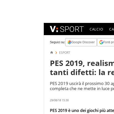
CALCIO
C
Seguici su:
Google Discover
Fonti pr
ESPORT
PES 2019, reali
tanti difetti: la 
PES 2019 uscirà il prossimo 30 a
completa che ne mette in luce pre
29/08/18 15:30
PES 2019 è uno dei giochi più att