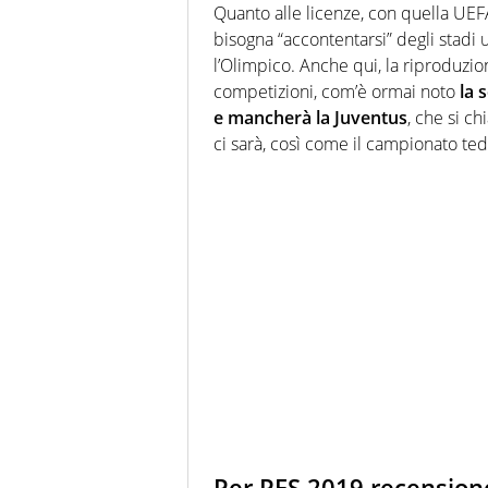
Quanto alle licenze, con quella UEF
bisogna “accontentarsi” degli stadi uf
l’Olimpico. Anche qui, la riproduz
competizioni, com’è ormai noto
la 
e mancherà la Juventus
, che si c
ci sarà, così come il campionato te
Per PES 2019 recension