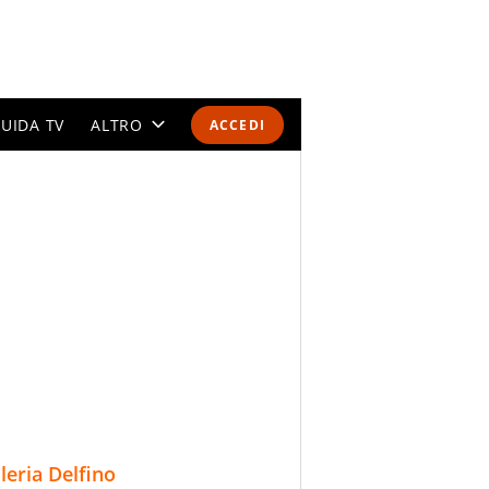
UIDA TV
ALTRO
ACCEDI
CALENDARI E CLASSIFICHE
ALTRI SPORT
MONDIALI 2026
OLIMPIADI
GOSSIP
LIFESTYLE
lleria Delfino