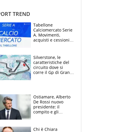
ORT TREND
Tabellone
Calciomercato Serie
A. Movimenti,
acquisti e cessioni:
estate 2026-27
Silverstone, le
caratteristiche del
circuito dove si
corre il Gp di Gran
Bretagna del
Motomondiale
Ostiamare, Alberto
De Rossi nuovo
presidente: il
compito e gli
obiettivi ricevuti dal
figlio Daniele
Chi è Chiara