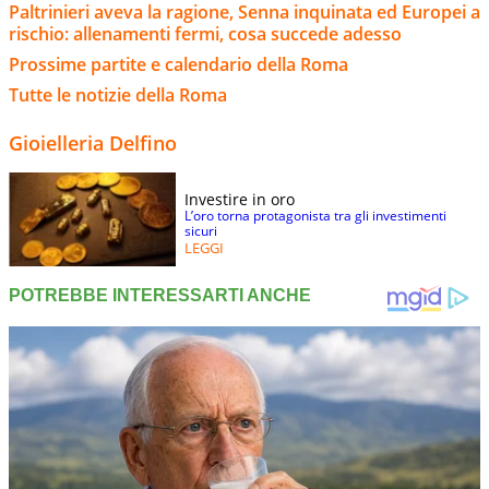
Paltrinieri aveva la ragione, Senna inquinata ed Europei a
rischio: allenamenti fermi, cosa succede adesso
Prossime partite e calendario della Roma
Tutte le notizie della Roma
Gioielleria Delfino
Investire in oro
L’oro torna protagonista tra gli investimenti
sicuri
LEGGI