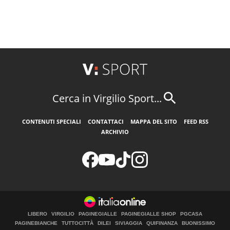
Cerca in Virgilio Sport...
CONTENUTI SPECIALI
CONTATTACI
MAPPA DEL SITO
FEED RSS
ARCHIVIO
LIBERO
VIRGILIO
PAGINEGIALLE
PAGINEGIALLE SHOP
PGCASA
PAGINEBIANCHE
TUTTOCITTÀ
DILEI
SIVIAGGIA
QUIFINANZA
BUONISSIMO