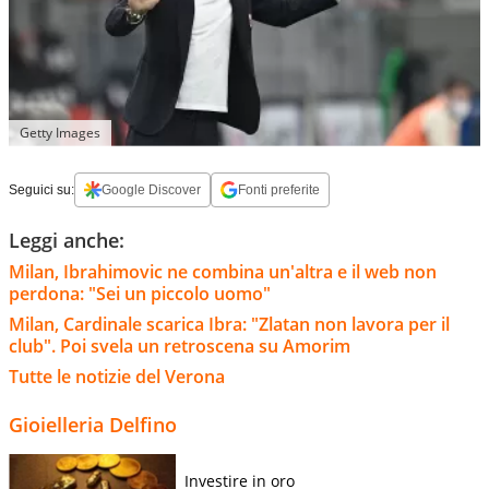
Getty Images
Seguici su:
Google Discover
Fonti preferite
Leggi anche:
Milan, Ibrahimovic ne combina un'altra e il web non
perdona: "Sei un piccolo uomo"
Milan, Cardinale scarica Ibra: "Zlatan non lavora per il
club". Poi svela un retroscena su Amorim
Tutte le notizie del Verona
Gioielleria Delfino
Investire in oro