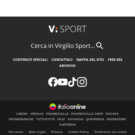
Cerca in Virgilio Sport...
CONTENUTI SPECIALI
CONTATTACI
MAPPA DEL SITO
FEED RSS
ARCHIVIO
LIBERO
VIRGILIO
PAGINEGIALLE
PAGINEGIALLE SHOP
PGCASA
PAGINEBIANCHE
TUTTOCITTÀ
DILEI
SIVIAGGIA
QUIFINANZA
BUONISSIMO
SUPEREVA
Chi siamo
Note Legali
Privacy
Cookie Policy
Preferenze sui cookie