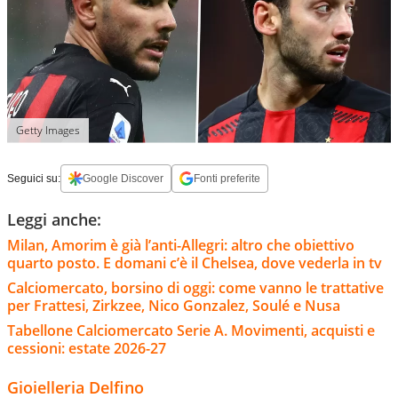
Getty Images
Seguici su:
Google Discover
Fonti preferite
Leggi anche:
Milan, Amorim è già l’anti-Allegri: altro che obiettivo
quarto posto. E domani c’è il Chelsea, dove vederla in tv
Calciomercato, borsino di oggi: come vanno le trattative
per Frattesi, Zirkzee, Nico Gonzalez, Soulé e Nusa
Tabellone Calciomercato Serie A. Movimenti, acquisti e
cessioni: estate 2026-27
Gioielleria Delfino