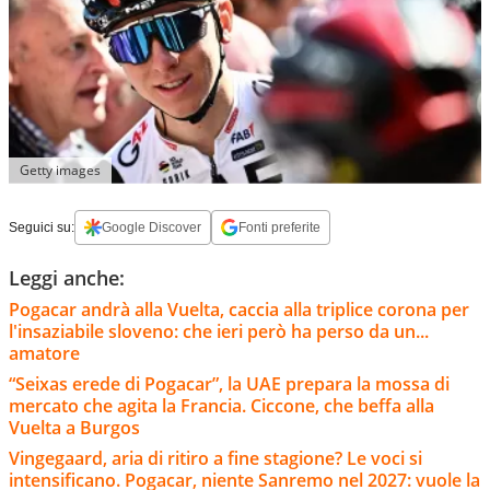
Getty images
Seguici su:
Google Discover
Fonti preferite
Leggi anche:
Pogacar andrà alla Vuelta, caccia alla triplice corona per
l'insaziabile sloveno: che ieri però ha perso da un...
amatore
“Seixas erede di Pogacar”, la UAE prepara la mossa di
mercato che agita la Francia. Ciccone, che beffa alla
Vuelta a Burgos
Vingegaard, aria di ritiro a fine stagione? Le voci si
intensificano. Pogacar, niente Sanremo nel 2027: vuole la