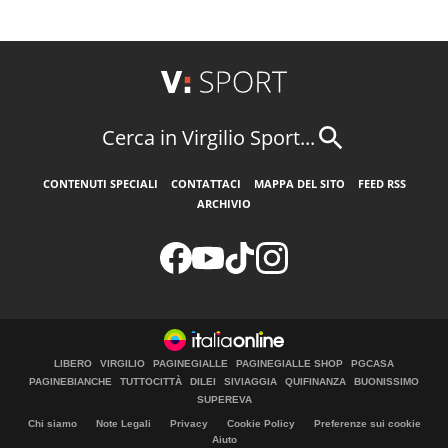
Cerca in Virgilio Sport...
CONTENUTI SPECIALI
CONTATTACI
MAPPA DEL SITO
FEED RSS
ARCHIVIO
LIBERO
VIRGILIO
PAGINEGIALLE
PAGINEGIALLE SHOP
PGCASA
PAGINEBIANCHE
TUTTOCITTÀ
DILEI
SIVIAGGIA
QUIFINANZA
BUONISSIMO
SUPEREVA
Chi siamo
Note Legali
Privacy
Cookie Policy
Preferenze sui cookie
Aiuto