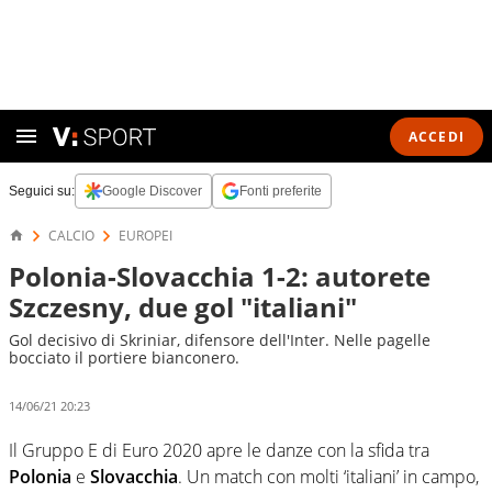
ACCEDI
Seguici su:
Google Discover
Fonti preferite
CALCIO
EUROPEI
Polonia-Slovacchia 1-2: autorete
Szczesny, due gol "italiani"
Gol decisivo di Skriniar, difensore dell'Inter. Nelle pagelle
bocciato il portiere bianconero.
14/06/21 20:23
Il Gruppo E di Euro 2020 apre le danze con la sfida tra
Polonia
e
Slovacchia
. Un match con molti ‘italiani’ in campo,