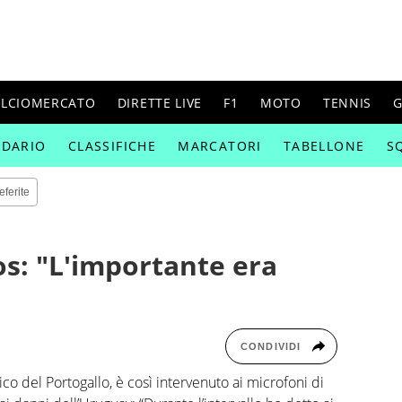
ALCIOMERCATO
DIRETTE LIVE
F1
MOTO
TENNIS
G
NDARIO
CLASSIFICHE
MARCATORI
TABELLONE
S
eferite
os: "L'importante era
CONDIVIDI
o del Portogallo, è così intervenuto ai microfoni di