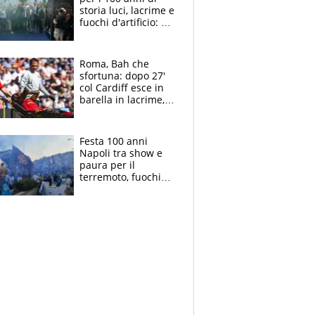
storia luci, lacrime e
fuochi d'artificio: De
Laurentiis salta al
coro anti-Juve
Roma, Bah che
sfortuna: dopo 27'
col Cardiff esce in
barella in lacrime,
Dybala rigore da
schiaffi, i giallorossi
prendono 3 gol in
Festa 100 anni
45'
Napoli tra show e
paura per il
terremoto, fuochi
d'artificio e
polemiche: andava
fermato