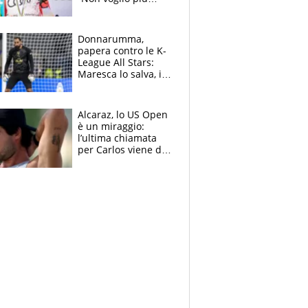
gareggiare”. Visita
decisiva per
Brignone
Donnarumma,
papera contro le K-
League All Stars:
Maresca lo salva, i
tifosi del City lo
attaccano
Alcaraz, lo US Open
è un miraggio:
l’ultima chiamata
per Carlos viene da
New York e
potrebbe
coinvolgere Serena
Williams