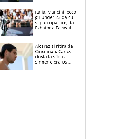
nero per gli arbitri
Italia, Mancini: ecco
gli Under 23 da cui
si può ripartire, da
Ekhator a Favasuli
Alcaraz si ritira da
Cincinnati, Carlos
rinvia la sfida a
Sinner e ora US
Open di nuovo a
rischio