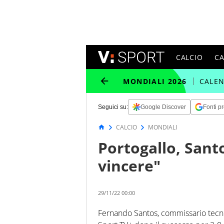
CALCIO
C
MONDIALI 2026
CALE
Seguici su:
Google Discover
Fonti pr
CALCIO
MONDIALI
Portogallo, Sant
vincere"
29/11/22 00:00
Fernando Santos, commissario tecnic