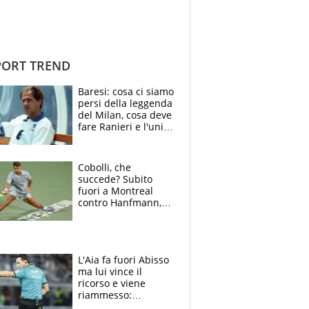
ORT TREND
Baresi: cosa ci siamo
persi della leggenda
del Milan, cosa deve
fare Ranieri e l'unico
neo di una carriera
immacolata
Cobolli, che
succede? Subito
fuori a Montreal
contro Hanfmann,
per Flavio è tutta
colpa della tosse
L'Aia fa fuori Abisso
ma lui vince il
ricorso e viene
riammesso:
continua momento