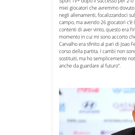
Sport TV+ dopo il successo per 2-0 a
miei giocatori che avremmo dovuto f
negli allenamenti, focalizzandoci sul
campo, ma avendo 26 giocatori c’è l
contenti di aver vinto, questo era l’
momento in cui mi sono accorto che
Carvalho era sfinito al pari di Joao 
corso della partita. I cambi non sono
sostituiti, ma ho semplicemente nota
anche da guardare al futuro”.