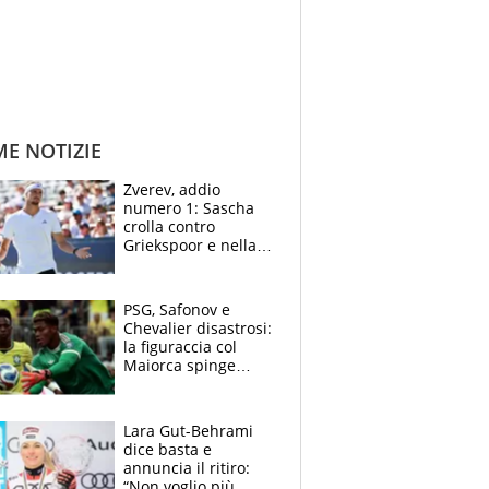
ME NOTIZIE
Zverev, addio
numero 1: Sascha
crolla contro
Griekspoor e nella
sfida a due con
Sinner si conferma
terzo. Quanti malori
PSG, Safonov e
a Montreal
Chevalier disastrosi:
la figuraccia col
Maiorca spinge
Suzuki da Luis
Enrique, Juve a
rischio beffa
Lara Gut-Behrami
dice basta e
annuncia il ritiro:
“Non voglio più