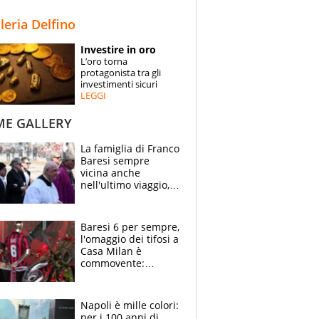
STORIE
lleria Delfino
SPECIALI
Investire in oro
L’oro torna
ESPERTI
protagonista tra gli
investimenti sicuri
LEGGI
CONTATTI
ME GALLERY
La famiglia di Franco
Baresi sempre
vicina anche
nell'ultimo viaggio,
la moglie Maura, i
figli e i suoi cari
circondati
Baresi 6 per sempre,
dall'affetto dei tifosi
l'omaggio dei tifosi a
Casa Milan è
commovente:
maglie, bandiere,
sciarpe, lacrime e
bigliettini
Napoli è mille colori:
per i 100 anni di