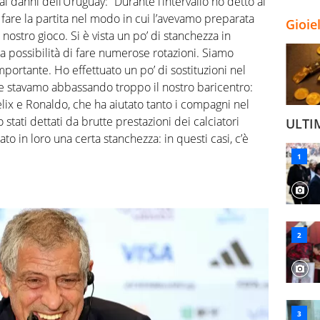
i danni dell’Uruguay: “Durante l’intervallo ho detto ai
are la partita nel modo in cui l’avevamo preparata
Gioie
 nostro gioco. Si è vista un po’ di stanchezza in
a possibilità di fare numerose rotazioni. Siamo
importante. Ho effettuato un po’ di sostituzioni nel
 stavamo abbassando troppo il nostro baricentro:
Felix e Ronaldo, che ha aiutato tanto i compagni nel
 stati dettati da brutte prestazioni dei calciatori
ULTI
to in loro una certa stanchezza: in questi casi, c’è