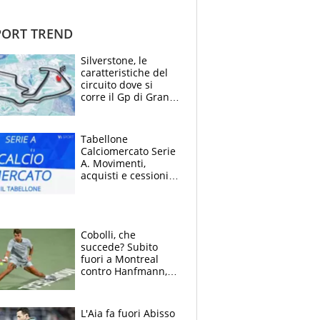
ORT TREND
Silverstone, le
caratteristiche del
circuito dove si
corre il Gp di Gran
Bretagna del
Motomondiale
Tabellone
Calciomercato Serie
A. Movimenti,
acquisti e cessioni:
estate 2026-27
Cobolli, che
succede? Subito
fuori a Montreal
contro Hanfmann,
per Flavio è tutta
colpa della tosse
L'Aia fa fuori Abisso