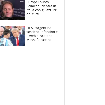
E svela la sorpresa
Europei nuoto,
agli Europei
Pellacani rientra in
Italia con gli azzurri
dei tuffi
FIFA, l’Argentina
sostiene Infantino e
il web si scatena:
Messi finisce nei
meme, la Seleccion
travolta dalle
polemiche