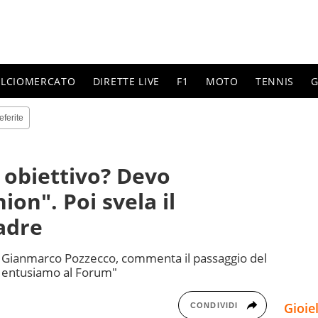
ALCIOMERCATO
DIRETTE LIVE
F1
MOTO
TENNIS
G
eferite
o obiettivo? Devo
on". Poi svela il
adre
ia, Gianmarco Pozzecco, commenta il passaggio del
 entusiamo al Forum"
Gioie
CONDIVIDI