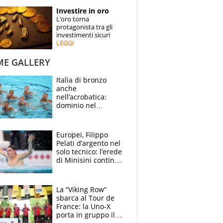
STORIE
Investire in oro
L’oro torna
SPECIALI
protagonista tra gli
investimenti sicuri
LEGGI
ESPERTI
ME GALLERY
CONTATTI
Italia di bronzo
anche
nell’acrobatica:
dominio nel
medagliere, ora
tocca a Ceccon, Curti
e compagni
Europei, Filippo
continuare
Pelati d’argento nel
solo tecnico: l’erede
di Minisini continua
a stupire, Los
Angeles è già nel
mirino
La “Viking Row”
sbarca al Tour de
France: la Uno-X
porta in gruppo il