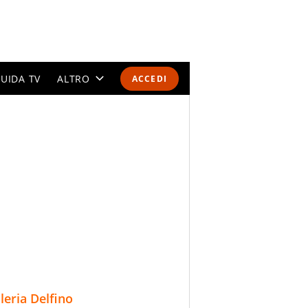
UIDA TV
ALTRO
ACCEDI
CALENDARI E CLASSIFICHE
ALTRI SPORT
MONDIALI 2026
OLIMPIADI
GOSSIP
LIFESTYLE
lleria Delfino