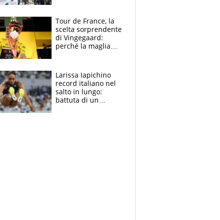
rito della Norvegia
di Haaland e
compagni
Tour de France, la
scelta sorprendente
di Vingegaard:
perché la maglia
gialla indossa la
mascherina, il
rischio da evitare
Larissa Iapichino
record italiano nel
salto in lungo:
battuta di un
centimetro mamma
Fiona May