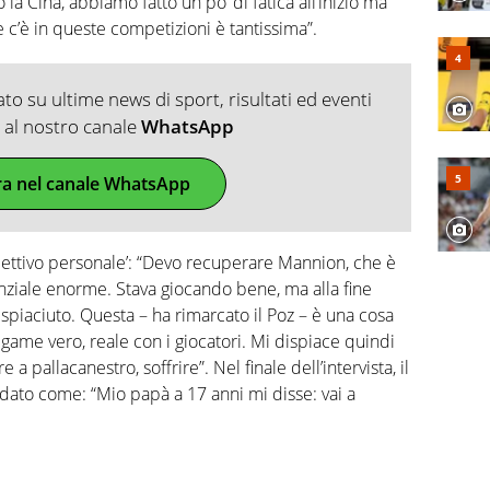
a Cina, abbiamo fatto un po’ di fatica all’inizio ma
 c’è in queste competizioni è tantissima”.
o su ultime news di sport, risultati ed eventi
ti al nostro canale
WhatsApp
ra nel canale WhatsApp
iettivo personale’: “Devo recuperare Mannion, che è
nziale enorme. Stava giocando bene, ma alla fine
spiaciuto. Questa – ha rimarcato il Poz – è una cosa
egame vero, reale con i giocatori. Mi dispiace quindi
a pallacanestro, soffrire”. Nel finale dell’intervista, il
dato come: “Mio papà a 17 anni mi disse: vai a