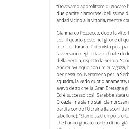
“Dovevamo approfittare di giocare 
due partite clamorose, bellissime d
andati vicino alla vittoria, mentre con
Gianmarco Pozzecco, dopo la vittor
così il quarto posto nel girone di qu
tecnico, durante l’intervista post par
l’avversario negli ottavi di finale 
della Serbia, rispetto la Serbia. Sono
Andrei ovunque con i miei ragazzi, h
per nessuno. Nemmeno per la Serbia
squadra, la vedo quotidianamente, no
avevo detto che la Gran Bretagna gioc
Ed è successo così. Sarebbe stata u
Croazia, ma siamo stati clamorosam
partita contro l’Ucraina (la sconfitta
tabellone): “Siamo stati un po’ sfor
che hanno giocato contro di noi già d