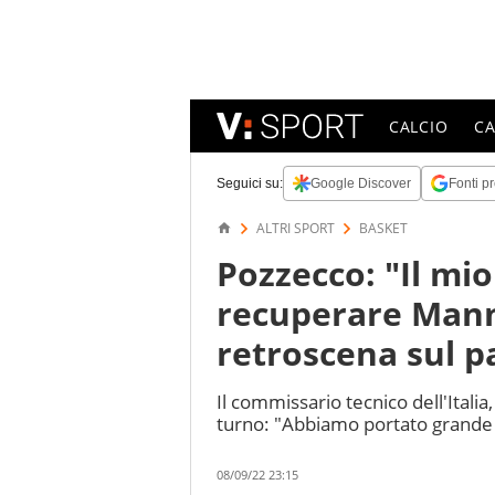
CALCIO
C
Seguici su:
Google Discover
Fonti pr
ALTRI SPORT
BASKET
Pozzecco: "Il mi
recuperare Manni
retroscena sul p
Il commissario tecnico dell'Ital
turno: "Abbiamo portato grande
08/09/22 23:15