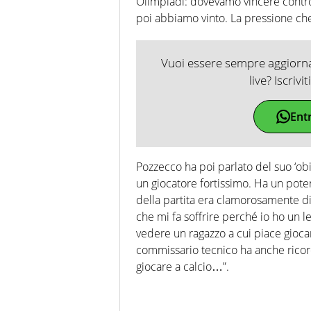
Olimpiadi: dovevamo vincere contro l
poi abbiamo vinto. La pressione che
Vuoi essere sempre aggiornat
live? Iscrivi
Ent
Pozzecco ha poi parlato del suo ‘ob
un giocatore fortissimo. Ha un pote
della partita era clamorosamente di
che mi fa soffrire perché io ho un l
vedere un ragazzo a cui piace giocare 
commissario tecnico ha anche ricor
giocare a calcio…”.