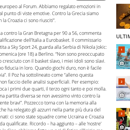
l’europeo al Forum. Abbiamo regalato emozioni in
al punto di viste emotive. Contro la Grecia siamo
 la Croazia ci sono riusciti”.
ia contro la Gran Bretagna per 90 a 56, commenta
ULTI
alificazione dell’Italia a Eurobasket. Il commissario
tita a Sky Sport 24, guarda alla Serbia di Nikola Jokic:
di domenica (ore 18) a Berlino. “Non sono preoccupato
 cresciuto con il basket slavo, i miei idoli sono slavi.
o fiducia in loro. Quando giochi duro, non è facile
”. Il Poz ha sottolineato come “alleno questa
n faccio delle analisi superficiali. Per esempio:
a i primi due quarti, il terzo ogni tanto e poi molla.
na partita diversa se non avessimo vinto contro la
ente bravi”. Pozzecco torna con la memoria alla
 che ha relegato gli azzurri nella parte più dura del
tunati: ci sono state squadre come Ucraina e Croazia
a qualificate. Ricordo – ha aggiunto – alle ‘nostre’