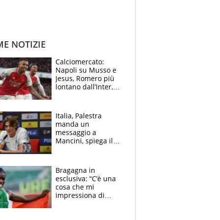
ME NOTIZIE
Calciomercato:
Napoli su Musso e
Jesus, Romero più
lontano dall’Inter,
delirio Mastantuono,
Juve su Trubin. Il
tabellone
Italia, Palestra
manda un
messaggio a
Mancini, spiega il
motivo del no
all’Inter e lancia
l'alleanza con
Bragagna in
Donnarumma
esclusiva: “C’è una
cosa che mi
impressiona di
Doualla. Jacobs?
Ecco come è rinato”.