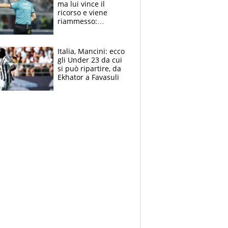
ma lui vince il
ricorso e viene
riammesso:
continua momento
nero per gli arbitri
Italia, Mancini: ecco
gli Under 23 da cui
si può ripartire, da
Ekhator a Favasuli