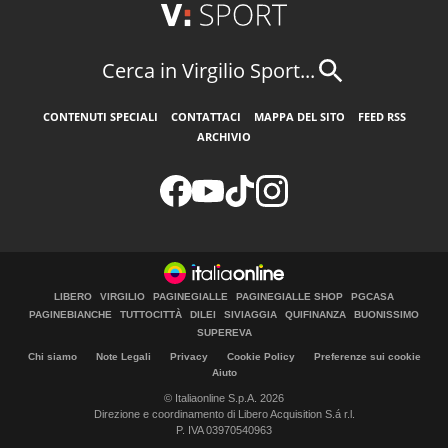
Cerca in Virgilio Sport...
CONTENUTI SPECIALI
CONTATTACI
MAPPA DEL SITO
FEED RSS
ARCHIVIO
LIBERO
VIRGILIO
PAGINEGIALLE
PAGINEGIALLE SHOP
PGCASA
PAGINEBIANCHE
TUTTOCITTÀ
DILEI
SIVIAGGIA
QUIFINANZA
BUONISSIMO
SUPEREVA
Chi siamo
Note Legali
Privacy
Cookie Policy
Preferenze sui cookie
Aiuto
© Italiaonline S.p.A. 2026
Direzione e coordinamento di Libero Acquisition S.á r.l.
P. IVA 03970540963