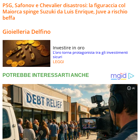
PSG, Safonov e Chevalier disastrosi: la figuraccia col
Maiorca spinge Suzuki da Luis Enrique, Juve a rischio
beffa
Gioielleria Delfino
Investire in oro
L’oro torna protagonista tra gli investimenti
sicuri
LEGGI