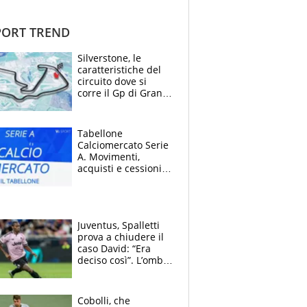
ORT TREND
Silverstone, le
caratteristiche del
circuito dove si
corre il Gp di Gran
Bretagna del
Motomondiale
Tabellone
Calciomercato Serie
A. Movimenti,
acquisti e cessioni:
estate 2026-27
Juventus, Spalletti
prova a chiudere il
caso David: “Era
deciso così”. L’ombra
di Zirkzee e la
sentenza dei tifosi
Cobolli, che