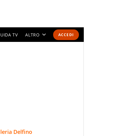
UIDA TV
ALTRO
ACCEDI
CALENDARI E CLASSIFICHE
ALTRI SPORT
MONDIALI 2026
OLIMPIADI
GOSSIP
LIFESTYLE
lleria Delfino