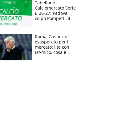
polemiche
Tabellone
Calciomercato Serie
B 26-27: Padova
colpo Pompetti, il
Sudtirol annuncia
Bjarkason
Roma, Gasperini
esasperato per il
mercato: lite con
D’Amico, cosa è
successo dopo il flop
per Nusa