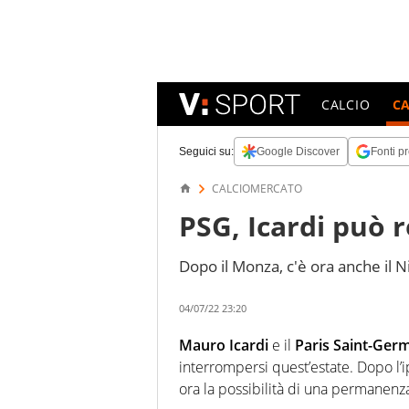
CALCIO
C
Seguici su:
Google Discover
Fonti pr
CALCIOMERCATO
PSG, Icardi può r
Dopo il Monza, c'è ora anche il N
04/07/22 23:20
Mauro Icardi
e il
Paris Saint-Ger
interrompersi quest’estate. Dopo l’
ora la possibilità di una permanenza 