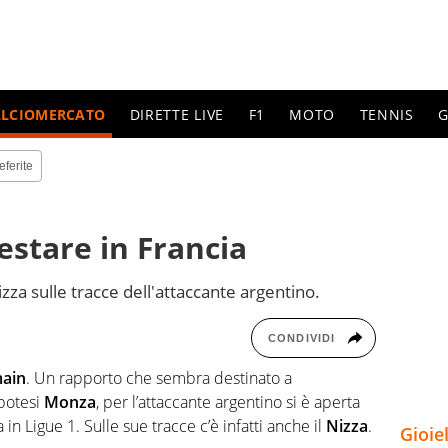
ALCIOMERCATO
DIRETTE LIVE
F1
MOTO
TENNIS
G
eferite
estare in Francia
izza sulle tracce dell'attaccante argentino.
CONDIVIDI
main
. Un rapporto che sembra destinato a
ipotesi
Monza
, per l’attaccante argentino si è aperta
in Ligue 1. Sulle sue tracce c’è infatti anche il
Nizza
.
Gioie