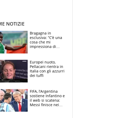
ME NOTIZIE
Bragagna in
esclusiva: “C’è una
cosa che mi
impressiona di
Doualla. Jacobs?
Ecco come è rinato”.
E svela la sorpresa
Europei nuoto,
agli Europei
Pellacani rientra in
Italia con gli azzurri
dei tuffi
FIFA, l’Argentina
sostiene Infantino e
il web si scatena:
Messi finisce nei
meme, la Seleccion
travolta dalle