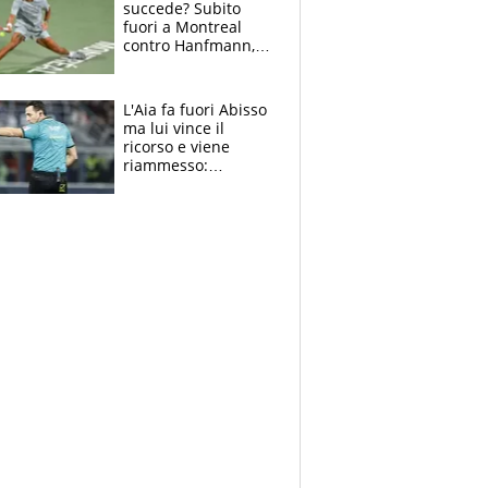
succede? Subito
fuori a Montreal
contro Hanfmann,
per Flavio è tutta
colpa della tosse
L'Aia fa fuori Abisso
ma lui vince il
ricorso e viene
riammesso:
continua momento
nero per gli arbitri