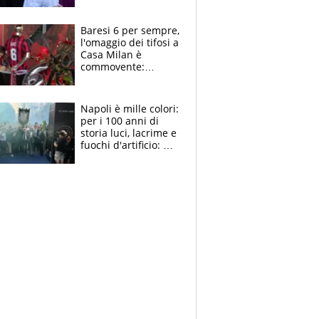
la moglie Maura, i
figli e i suoi cari
circondati
Baresi 6 per sempre,
dall'affetto dei tifosi
l'omaggio dei tifosi a
Casa Milan è
commovente:
maglie, bandiere,
sciarpe, lacrime e
bigliettini
Napoli è mille colori:
per i 100 anni di
storia luci, lacrime e
fuochi d'artificio: De
Laurentiis salta al
coro anti-Juve