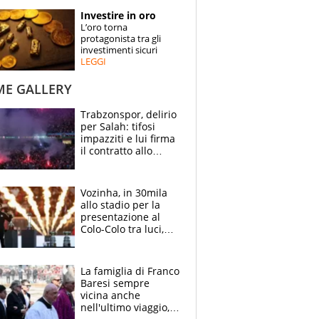
STORIE
Investire in oro
L’oro torna
SPECIALI
protagonista tra gli
investimenti sicuri
LEGGI
ESPERTI
ME GALLERY
CONTATTI
Trabzonspor, delirio
per Salah: tifosi
impazziti e lui firma
il contratto allo
stadio
Vozinha, in 30mila
allo stadio per la
presentazione al
Colo-Colo tra luci,
spettacolo, elicotteri
e paracadutisti
La famiglia di Franco
Baresi sempre
vicina anche
nell'ultimo viaggio,