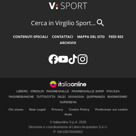
Cerca in Virgilio Sport...
CONTENUTI SPECIALI
CONTATTACI
MAPPA DEL SITO
FEED RSS
ARCHIVIO
LIBERO
VIRGILIO
PAGINEGIALLE
PAGINEGIALLE SHOP
PGCASA
PAGINEBIANCHE
TUTTOCITTÀ
DILEI
SIVIAGGIA
QUIFINANZA
BUONISSIMO
SUPEREVA
Chi siamo
Note Legali
Privacy
Cookie Policy
Preferenze sui cookie
Aiuto
© Italiaonline S.p.A. 2026
Direzione e coordinamento di Libero Acquisition S.á r.l.
P. IVA 03970540963