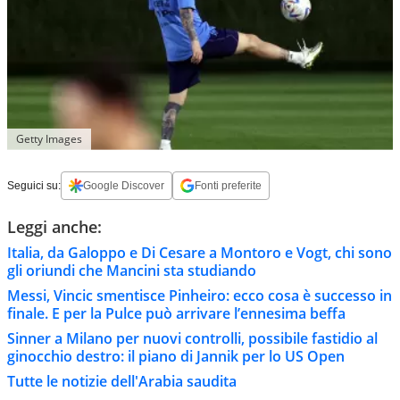
Getty Images
Seguici su:
Google Discover
Fonti preferite
Leggi anche:
Italia, da Galoppo e Di Cesare a Montoro e Vogt, chi sono
gli oriundi che Mancini sta studiando
Messi, Vincic smentisce Pinheiro: ecco cosa è successo in
finale. E per la Pulce può arrivare l’ennesima beffa
Sinner a Milano per nuovi controlli, possibile fastidio al
ginocchio destro: il piano di Jannik per lo US Open
Tutte le notizie dell'Arabia saudita