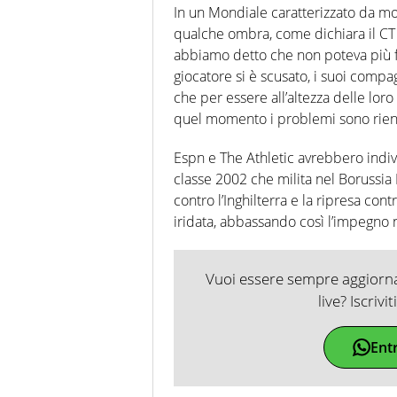
In un Mondiale caratterizzato da mol
qualche ombra, come dichiara il CT B
abbiamo detto che non poteva più far
giocatore si è scusato, i suoi compa
che per essere all’altezza delle lo
quel momento i problemi sono rient
Espn e The Athletic avrebbero indiv
classe 2002 che milita nel Borussi
contro l’Inghilterra e la ripresa con
iridata, abbassando così l’impegno 
Vuoi essere sempre aggiornat
live? Iscrivi
Ent