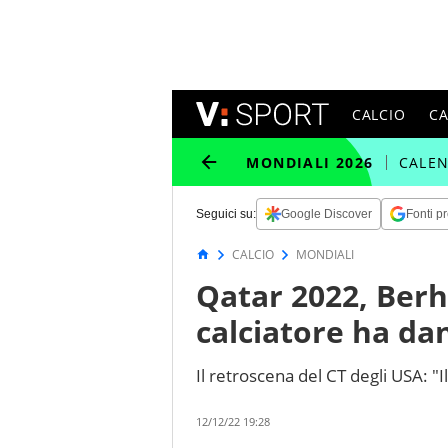
CALCIO
C
MONDIALI 2026
CALE
Seguici su:
Google Discover
Fonti pr
CALCIO
MONDIALI
Qatar 2022, Berh
calciatore ha da
Il retroscena del CT degli USA: 
12/12/22 19:28