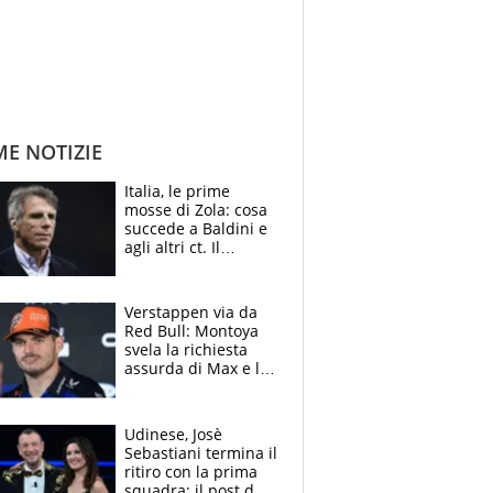
ME NOTIZIE
Italia, le prime
mosse di Zola: cosa
succede a Baldini e
agli altri ct. Il
Borussia tenta un
altro sgarbo agli
azzurri
Verstappen via da
Red Bull: Montoya
svela la richiesta
assurda di Max e lo
avverte: “Sicuro
Mercedes e
McLaren siano
Udinese, Josè
meglio?”
Sebastiani termina il
ritiro con la prima
squadra: il post del