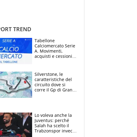
ORT TREND
Tabellone
Calciomercato Serie
A. Movimenti,
acquisti e cessioni:
estate 2026-27
Silverstone, le
caratteristiche del
circuito dove si
corre il Gp di Gran
Bretagna del
Motomondiale
Lo voleva anche la
Juventus: perché
Salah ha scelto il
Trabzonspor invece
di un top club