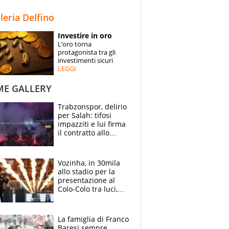
STORIE
lleria Delfino
SPECIALI
Investire in oro
L’oro torna
ESPERTI
protagonista tra gli
investimenti sicuri
LEGGI
CONTATTI
ME GALLERY
Trabzonspor, delirio
per Salah: tifosi
impazziti e lui firma
il contratto allo
stadio
Vozinha, in 30mila
allo stadio per la
presentazione al
Colo-Colo tra luci,
spettacolo, elicotteri
e paracadutisti
La famiglia di Franco
Baresi sempre