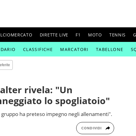
ALCIOMERCATO
DIRETTE LIVE
F1
MOTO
TENNIS
G
NDARIO
CLASSIFICHE
MARCATORI
TABELLONE
S
eferite
alter rivela: "Un
nneggiato lo spogliatoio"
"Il gruppo ha preteso impegno negli allenamenti".
CONDIVIDI