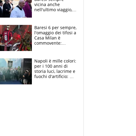
vicina anche
nell'ultimo viaggio,
la moglie Maura, i
figli e i suoi cari
circondati
Baresi 6 per sempre,
dall'affetto dei tifosi
l'omaggio dei tifosi a
Casa Milan è
commovente:
maglie, bandiere,
sciarpe, lacrime e
bigliettini
Napoli è mille colori:
per i 100 anni di
storia luci, lacrime e
fuochi d'artificio: De
Laurentiis salta al
coro anti-Juve