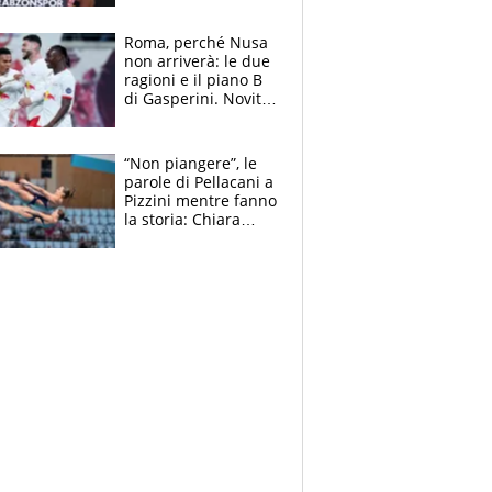
Roma, perché Nusa
non arriverà: le due
ragioni e il piano B
di Gasperini. Novità
su Pellegrini e
Cacciamani
“Non piangere”, le
parole di Pellacani a
Pizzini mentre fanno
la storia: Chiara
batte anche il
record di Ceccon