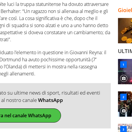
te luci la truppa statunitense ha dovuto attraversare
Gioie
erhalter: “Un ragazzo non si allenava al meglio e gli
e così. La cosa significativa è che, dopo che il
gni di squadra si sono alzati e uno a uno hanno detto
ro aspettative si doveva constatare un cambiamento; da
rati”.
ULTI
iduato l’elemento in questione in Giovanni Reyna: il
a Dortmund ha avuto pochissime opportunità (7′
tro l’Olanda) di mettersi in mostra nella rassegna
negli allenamenti.
o su ultime news di sport, risultati ed eventi
ti al nostro canale
WhatsApp
ra nel canale WhatsApp