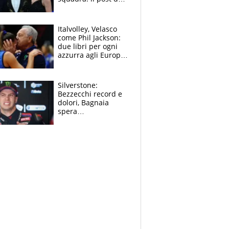
figlio di Amadeus e
Sanremo sullo
sfondo
Italvolley, Velasco
come Phil Jackson:
due libri per ogni
azzurra agli Europei.
Quello per Sylla è
“geniale”
Silverstone:
Bezzecchi record e
dolori, Bagnaia
spera
nell'antidolorifico,
Marquez si tira fuori
e vota Aprilia