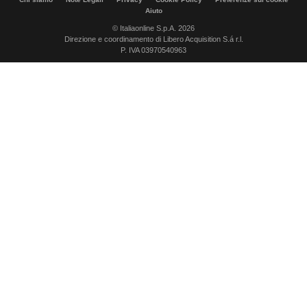
Aiuto
© Italiaonline S.p.A. 2026
Direzione e coordinamento di Libero Acquisition S.á r.l.
P. IVA 03970540963