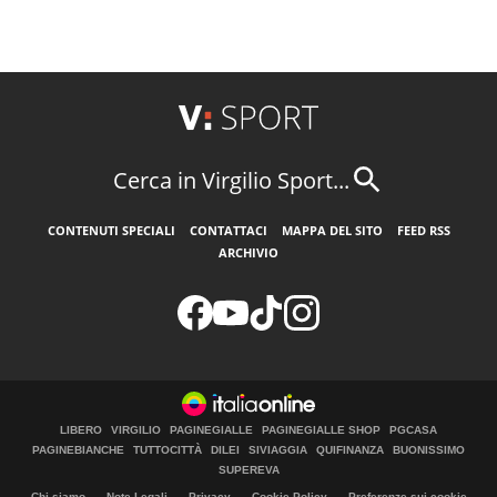
Cerca in Virgilio Sport...
CONTENUTI SPECIALI
CONTATTACI
MAPPA DEL SITO
FEED RSS
ARCHIVIO
LIBERO
VIRGILIO
PAGINEGIALLE
PAGINEGIALLE SHOP
PGCASA
PAGINEBIANCHE
TUTTOCITTÀ
DILEI
SIVIAGGIA
QUIFINANZA
BUONISSIMO
SUPEREVA
Chi siamo
Note Legali
Privacy
Cookie Policy
Preferenze sui cookie