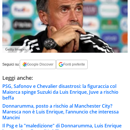
Getty Images
Seguici su:
Google Discover
Fonti preferite
Leggi anche:
PSG, Safonov e Chevalier disastrosi: la figuraccia col
Maiorca spinge Suzuki da Luis Enrique, Juve a rischio
beffa
Donnarumma, posto a rischio al Manchester City?
Maresca non è Luis Enrique, l’annuncio che interessa
Mancini
Il Psg e la "maledizione" di Donnarumma, Luis Enrique