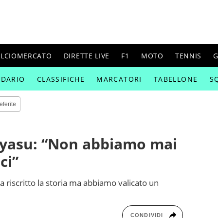
ALCIOMERCATO
DIRETTE LIVE
F1
MOTO
TENNIS
G
NDARIO
CLASSIFICHE
MARCATORI
TABELLONE
S
eferite
iyasu: “Non abbiamo mai
ci”
riscritto la storia ma abbiamo valicato un
CONDIVIDI