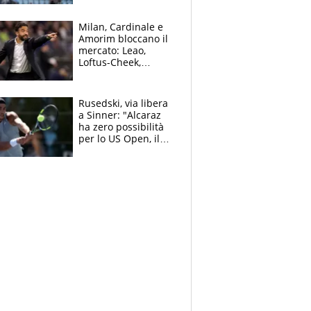
record di Ceccon
Milan, Cardinale e
Amorim bloccano il
mercato: Leao,
Loftus-Cheek,
Estupinian e
Gimenez in bilico,
Soulè e Osorio nel
Rusedski, via libera
mirino
a Sinner: "Alcaraz
ha zero possibilità
per lo US Open, il
2026 forse è gà
finito per lui"