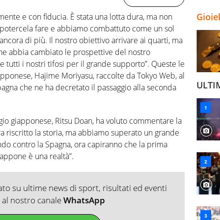
Gioie
ente e con fiducia. È stata una lotta dura, ma non
potercela fare e abbiamo combattuto come un sol
ancora di più. Il nostro obiettivo arrivare ai quarti, ma
e abbia cambiato le prospettive del nostro
tutti i nostri tifosi per il grande supporto”. Queste le
pponese, Hajime Moriyasu, raccolte da Tokyo Web, al
ULTI
Spagna che ne ha decretato il passaggio alla seconda
ggio giapponese, Ritsu Doan, ha voluto commentare la
ra riscritto la storia, ma abbiamo superato un grande
ndo contro la Spagna, ora capiranno che la prima
Giappone è una realtà”.
o su ultime news di sport, risultati ed eventi
ti al nostro canale
WhatsApp