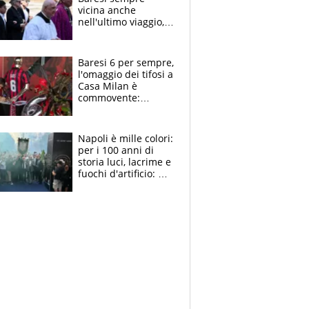
vicina anche
nell'ultimo viaggio,
la moglie Maura, i
figli e i suoi cari
circondati
Baresi 6 per sempre,
dall'affetto dei tifosi
l'omaggio dei tifosi a
Casa Milan è
commovente:
maglie, bandiere,
sciarpe, lacrime e
bigliettini
Napoli è mille colori:
per i 100 anni di
storia luci, lacrime e
fuochi d'artificio: De
Laurentiis salta al
coro anti-Juve