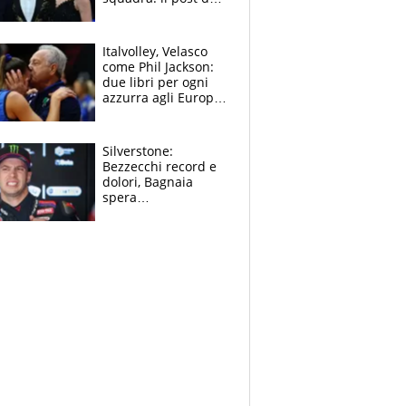
figlio di Amadeus e
Sanremo sullo
sfondo
Italvolley, Velasco
come Phil Jackson:
due libri per ogni
azzurra agli Europei.
Quello per Sylla è
“geniale”
Silverstone:
Bezzecchi record e
dolori, Bagnaia
spera
nell'antidolorifico,
Marquez si tira fuori
e vota Aprilia