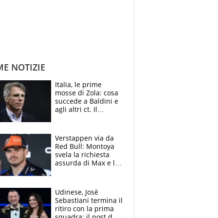
ME NOTIZIE
Italia, le prime
mosse di Zola: cosa
succede a Baldini e
agli altri ct. Il
Borussia tenta un
altro sgarbo agli
azzurri
Verstappen via da
Red Bull: Montoya
svela la richiesta
assurda di Max e lo
avverte: “Sicuro
Mercedes e
McLaren siano
Udinese, Josè
meglio?”
Sebastiani termina il
ritiro con la prima
squadra: il post del