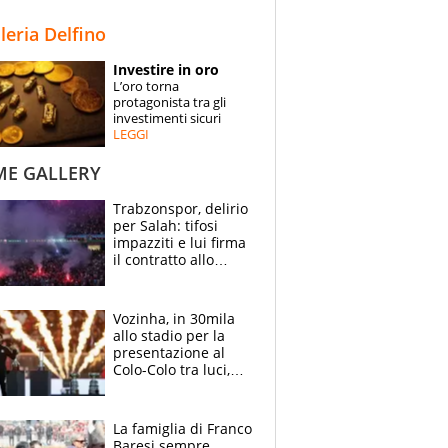
STORIE
lleria Delfino
SPECIALI
Investire in oro
L’oro torna
ESPERTI
protagonista tra gli
investimenti sicuri
LEGGI
CONTATTI
ME GALLERY
Trabzonspor, delirio
per Salah: tifosi
impazziti e lui firma
il contratto allo
stadio
Vozinha, in 30mila
allo stadio per la
presentazione al
Colo-Colo tra luci,
spettacolo, elicotteri
e paracadutisti
La famiglia di Franco
Baresi sempre