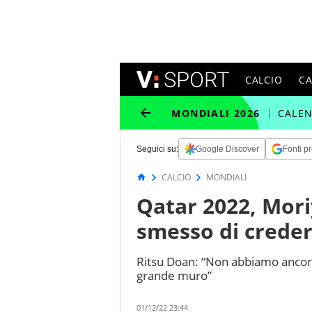
CALCIO
C
MONDIALI 2026
CALE
Seguici su:
Google Discover
Fonti pr
CALCIO
MONDIALI
Qatar 2022, Mor
smesso di creder
Ritsu Doan: “Non abbiamo ancora 
grande muro”
01/12/22 23:44