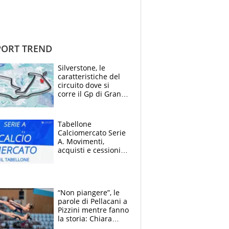
ORT TREND
Silverstone, le
caratteristiche del
circuito dove si
corre il Gp di Gran
Bretagna del
Motomondiale
Tabellone
Calciomercato Serie
A. Movimenti,
acquisti e cessioni:
estate 2026-27
“Non piangere”, le
parole di Pellacani a
Pizzini mentre fanno
la storia: Chiara
batte anche il