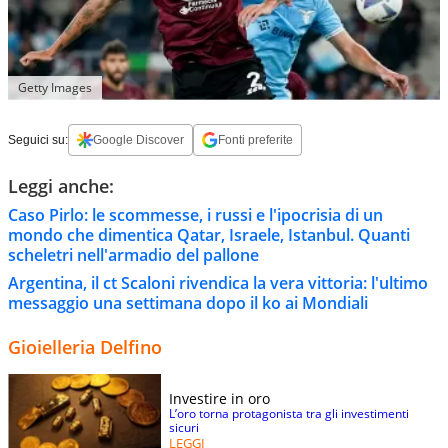
Getty Images
Seguici su:
Google Discover
Fonti preferite
Leggi anche:
Caso Pirlo: le scommesse, i russi e l'ipocrisia di un
mondo che dimentica Qatar, Israele, Istanbul. Quanti
scheletri nell'armadio del pallone
Argentina, il ct Scaloni rivendica la vera vittoria: l'ultimo
messaggio una settimana dopo il ko ai Mondiali
Gioielleria Delfino
Investire in oro
L’oro torna protagonista tra gli investimenti
sicuri
LEGGI