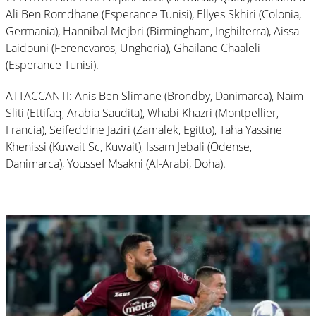
Ali Ben Romdhane (Esperance Tunisi), Ellyes Skhiri (Colonia,
Germania), Hannibal Mejbri (Birmingham, Inghilterra), Aissa
Laidouni (Ferencvaros, Ungheria), Ghailane Chaaleli
(Esperance Tunisi).
ATTACCANTI: Anis Ben Slimane (Brondby, Danimarca), Naïm
Sliti (Ettifaq, Arabia Saudita), Whabi Khazri (Montpellier,
Francia), Seifeddine Jaziri (Zamalek, Egitto), Taha Yassine
Khenissi (Kuwait Sc, Kuwait), Issam Jebali (Odense,
Danimarca), Youssef Msakni (Al-Arabi, Doha).