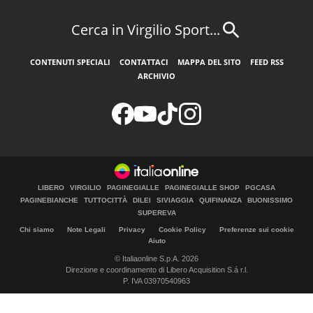
Cerca in Virgilio Sport...
CONTENUTI SPECIALI
CONTATTACI
MAPPA DEL SITO
FEED RSS
ARCHIVIO
LIBERO
VIRGILIO
PAGINEGIALLE
PAGINEGIALLE SHOP
PGCASA
PAGINEBIANCHE
TUTTOCITTÀ
DILEI
SIVIAGGIA
QUIFINANZA
BUONISSIMO
SUPEREVA
Chi siamo
Note Legali
Privacy
Cookie Policy
Preferenze sui cookie
Aiuto
© Italiaonline S.p.A. 2026
Direzione e coordinamento di Libero Acquisition S.á r.l.
P. IVA 03970540963