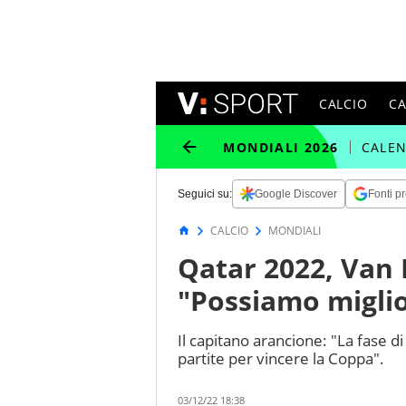
CALCIO
C
MONDIALI 2026
CALE
Seguici su:
Google Discover
Fonti pr
CALCIO
MONDIALI
Qatar 2022, Van 
"Possiamo migli
Il capitano arancione: "La fase d
partite per vincere la Coppa".
03/12/22 18:38