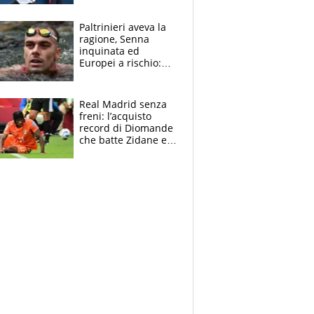
Borges, ma sono
felice del mio livello"
Paltrinieri aveva la
ragione, Senna
inquinata ed
Europei a rischio:
allenamenti fermi,
cosa succede
adesso
Real Madrid senza
freni: l’acquisto
record di Diomande
che batte Zidane e
Ronaldo. Vinicius
rinnova: le cifre