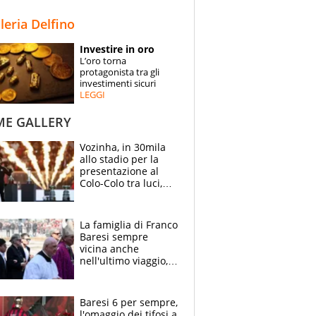
STORIE
lleria Delfino
SPECIALI
Investire in oro
L’oro torna
ESPERTI
protagonista tra gli
investimenti sicuri
LEGGI
CONTATTI
ME GALLERY
Vozinha, in 30mila
allo stadio per la
presentazione al
Colo-Colo tra luci,
spettacolo, elicotteri
e paracadutisti
La famiglia di Franco
Baresi sempre
vicina anche
nell'ultimo viaggio,
la moglie Maura, i
figli e i suoi cari
circondati
Baresi 6 per sempre,
dall'affetto dei tifosi
l'omaggio dei tifosi a