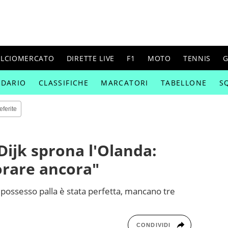
ALCIOMERCATO
DIRETTE LIVE
F1
MOTO
TENNIS
G
NDARIO
CLASSIFICHE
MARCATORI
TABELLONE
S
eferite
Dijk sprona l'Olanda:
orare ancora"
i possesso palla è stata perfetta, mancano tre
CONDIVIDI