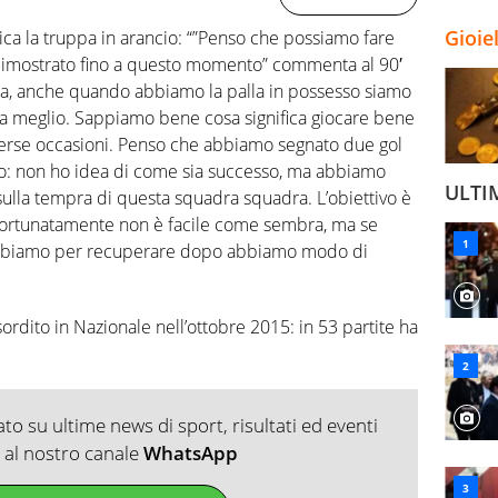
Gioie
ica la truppa in arancio: “”Penso che possiamo fare
imostrato fino a questo momento” commenta al 90′
ita, anche quando abbiamo la palla in possesso siamo
ra meglio. Sappiamo bene cosa significa giocare bene
verse occasioni. Penso che abbiamo segnato due gol
no: non ho idea di come sia successo, ma abbiamo
ULTI
sulla tempra di questa squadra squadra. L’obiettivo è
: sfortunatamente non è facile come sembra, ma se
e abbiamo per recuperare dopo abbiamo modo di
sordito in Nazionale nell’ottobre 2015: in 53 partite ha
o su ultime news di sport, risultati ed eventi
ti al nostro canale
WhatsApp