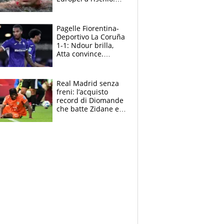
allenamenti fermi,
cosa succede
adesso
Pagelle Fiorentina-
Deportivo La Coruña
1-1: Ndour brilla,
Atta convince.
Pongracic rovina
tutto nel finale
Real Madrid senza
freni: l’acquisto
record di Diomande
che batte Zidane e
Ronaldo. Vinicius
rinnova: le cifre