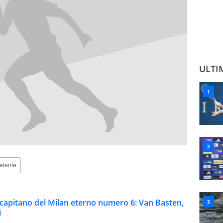
ULTI
eferite
al capitano del Milan eterno numero 6: Van Basten,
i