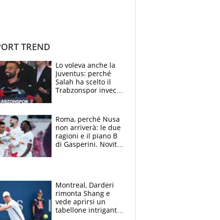
ORT TREND
Lo voleva anche la
Juventus: perché
Salah ha scelto il
Trabzonspor invece
di un top club
Roma, perché Nusa
non arriverà: le due
ragioni e il piano B
di Gasperini. Novità
su Pellegrini e
Cacciamani
Montreal, Darderi
rimonta Shang e
vede aprirsi un
tabellone intrigante:
"Penso solo a