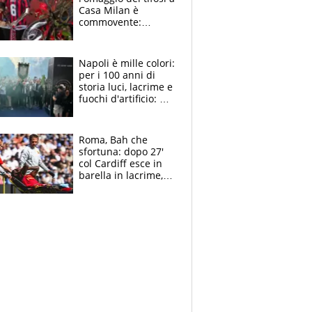
Casa Milan è
commovente:
maglie, bandiere,
sciarpe, lacrime e
bigliettini
Napoli è mille colori:
per i 100 anni di
storia luci, lacrime e
fuochi d'artificio: De
Laurentiis salta al
coro anti-Juve
Roma, Bah che
sfortuna: dopo 27'
col Cardiff esce in
barella in lacrime,
Dybala rigore da
schiaffi, i giallorossi
prendono 3 gol in
45'