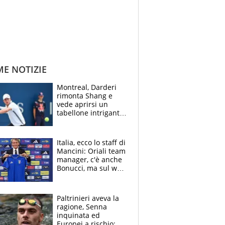
ME NOTIZIE
Montreal, Darderi
rimonta Shang e
vede aprirsi un
tabellone intrigante:
"Penso solo a
Borges, ma sono
felice del mio livello"
Italia, ecco lo staff di
Mancini: Oriali team
manager, c'è anche
Bonucci, ma sul web
infuria la polemica
Paltrinieri aveva la
ragione, Senna
inquinata ed
Europei a rischio: