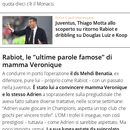
quota dieci c’è il Monaco.
Forse ti può interessare
Juventus, Thiago Motta allo
scoperto su ritorno Rabiot e
dribbling su Douglas Luiz e Koop
Rabiot, le “ultime parole famose” di
mamma Veronique
A condurre in porto l’operazione
il ds Mehdi Benatia
, ex
difensore, pure lui – proprio come Rabiot – con un passato
nella Juventus.
È stato lui a convincere mamma Veronique
e lo stesso Adrien
a soprassedere sulla pregiudiziale che
aveva fatto saltare diverse trattative, nelle scorse settimane:
“Adrien vuole giocare in Champions, aspetta un top club che
giochi per vincere trofei”. L’OM i trofei li insegue, non così
prestigiosi – tuttavia – come Adrien si sarebbe aspettato. Ma
poco importa, ormai.
La sua lunga estate da svincolato,