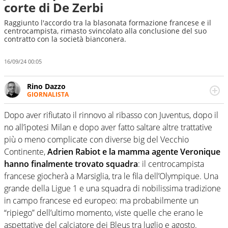
corte di De Zerbi
Raggiunto l'accordo tra la blasonata formazione francese e il
centrocampista, rimasto svincolato alla conclusione del suo
contratto con la società bianconera.
16/09/24 00:05
Rino Dazzo
GIORNALISTA
Se mai ci fosse modo di traslare il glossario del calcio in
una nicchia di esperti, lui ne farebbe parte. Non si perde
Dopo aver rifiutato il rinnovo al ribasso con Juventus, dopo il
una svista arbitrale né gli umori social del mondo delle
no all’ipotesi Milan e dopo aver fatto saltare altre trattative
curve
più o meno complicate con diverse big del Vecchio
Continente,
Adrien Rabiot e la mamma agente Veronique
hanno finalmente trovato squadra
: il centrocampista
francese giocherà a Marsiglia, tra le fila dell’Olympique. Una
grande della Ligue 1 e una squadra di nobilissima tradizione
in campo francese ed europeo: ma probabilmente un
“ripiego” dell’ultimo momento, viste quelle che erano le
aspettative del calciatore dei Bleus tra luglio e agosto.