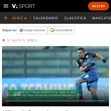
ACCEDI
SERIE A
CALENDARIO
CLASSIFICA
MARCATO
Seguici su:
Google Discover
Fonti preferite
CALCIO
SERIE A