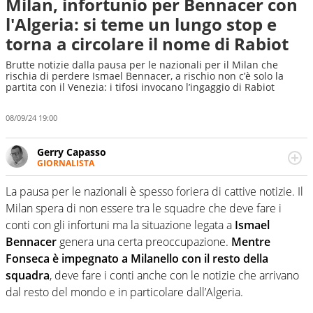
Milan, infortunio per Bennacer con
l'Algeria: si teme un lungo stop e
torna a circolare il nome di Rabiot
Brutte notizie dalla pausa per le nazionali per il Milan che
rischia di perdere Ismael Bennacer, a rischio non c’è solo la
partita con il Venezia: i tifosi invocano l’ingaggio di Rabiot
08/09/24 19:00
Gerry Capasso
GIORNALISTA
Per lui gli sport americani non hanno segreti: basket,
football, baseball e la capacità innata di trovare la notizia
La pausa per le nazionali è spesso foriera di cattive notizie. Il
dove altri non vedono granché
Milan spera di non essere tra le squadre che deve fare i
conti con gli infortuni ma la situazione legata a
Ismael
Bennacer
genera una certa preoccupazione.
Mentre
Fonseca è impegnato a Milanello con il resto della
squadra
, deve fare i conti anche con le notizie che arrivano
dal resto del mondo e in particolare dall’Algeria.