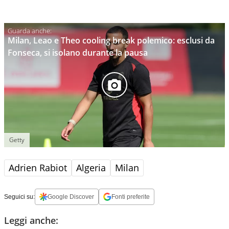
Milan, Leao e Theo cooling break polemico: esclusi da
Fonseca, si isolano durante la pausa
Getty
Adrien Rabiot
Algeria
Milan
Seguici su:
Google Discover
Fonti preferite
Leggi anche: