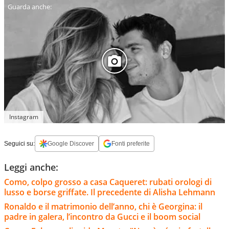
Instagram
Seguici su:
Google Discover
Fonti preferite
Leggi anche:
Como, colpo grosso a casa Caqueret: rubati orologi di
lusso e borse griffate. Il precedente di Alisha Lehmann
Ronaldo e il matrimonio dell’anno, chi è Georgina: il
padre in galera, l’incontro da Gucci e il boom social