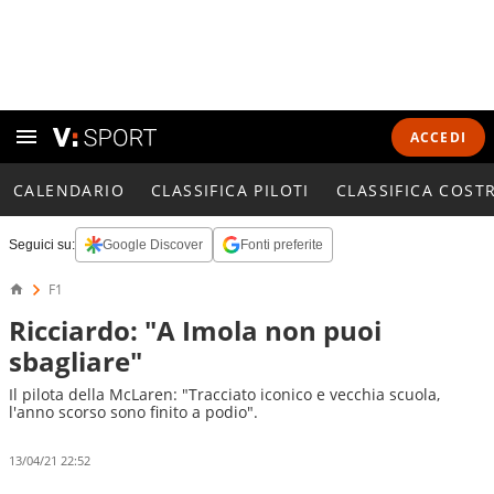
ACCEDI
CALENDARIO
CLASSIFICA PILOTI
CLASSIFICA COST
Seguici su:
Google Discover
Fonti preferite
F1
Ricciardo: "A Imola non puoi
sbagliare"
Il pilota della McLaren: "Tracciato iconico e vecchia scuola,
l'anno scorso sono finito a podio".
13/04/21 22:52