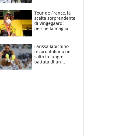
rito della Norvegia
di Haaland e
compagni
Tour de France, la
scelta sorprendente
di Vingegaard:
perché la maglia
gialla indossa la
mascherina, il
rischio da evitare
Larissa Iapichino
record italiano nel
salto in lungo:
battuta di un
centimetro mamma
Fiona May