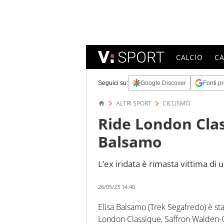
CALCIO
C
Seguici su:
Google Discover
Fonti pr
ALTRI SPORT
CICLISMO
Ride London Class
Balsamo
L’ex iridata è rimasta vittima di
26/05/23 14:40
Elisa Balsamo (Trek Segafredo) è sta
London Classique, Saffron Walden-