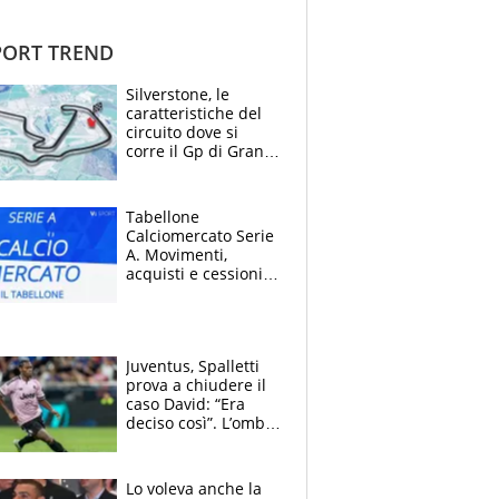
ORT TREND
Silverstone, le
caratteristiche del
circuito dove si
corre il Gp di Gran
Bretagna del
Motomondiale
Tabellone
Calciomercato Serie
A. Movimenti,
acquisti e cessioni:
estate 2026-27
Juventus, Spalletti
prova a chiudere il
caso David: “Era
deciso così”. L’ombra
di Zirkzee e la
sentenza dei tifosi
Lo voleva anche la