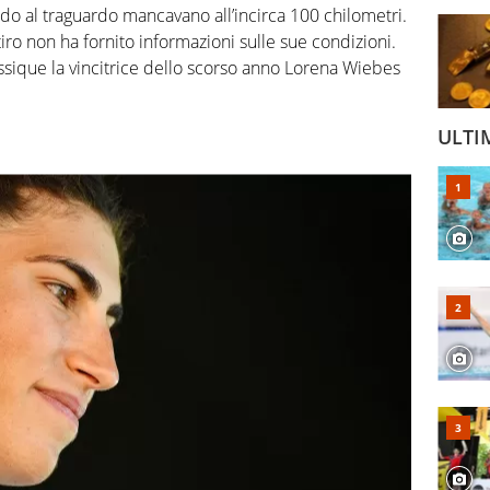
ndo al traguardo mancavano all’incirca 100 chilometri.
tiro non ha fornito informazioni sulle sue condizioni.
ssique la vincitrice dello scorso anno Lorena Wiebes
ULTI