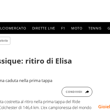
ALCIOMERCATO
DIRETTE LIVE
F1
MOTO
TENNIS
G
eferite
ique: ritiro di Elisa
 una caduta nella prima tappa
CONDIVIDI
ta costretta al ritiro nella prima tappa del Ride
Gioie
Colchester di 146,4 km. L’ex campionessa del mondo