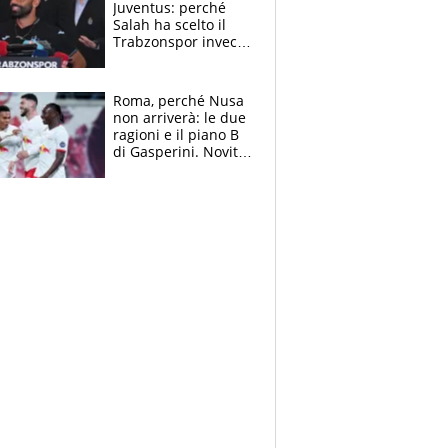
Juventus: perché
Salah ha scelto il
Trabzonspor invece
di un top club
Roma, perché Nusa
non arriverà: le due
ragioni e il piano B
di Gasperini. Novità
su Pellegrini e
Cacciamani