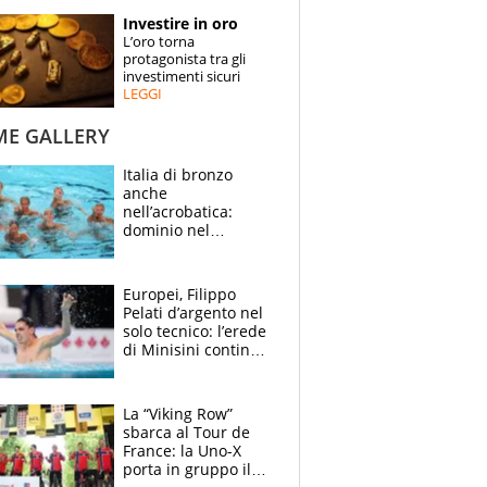
STORIE
Investire in oro
L’oro torna
SPECIALI
protagonista tra gli
investimenti sicuri
LEGGI
ESPERTI
ME GALLERY
CONTATTI
Italia di bronzo
anche
nell’acrobatica:
dominio nel
medagliere, ora
tocca a Ceccon, Curti
e compagni
Europei, Filippo
continuare
Pelati d’argento nel
solo tecnico: l’erede
di Minisini continua
a stupire, Los
Angeles è già nel
mirino
La “Viking Row”
sbarca al Tour de
France: la Uno-X
porta in gruppo il