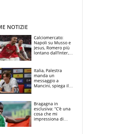
ME NOTIZIE
Calciomercato:
Napoli su Musso e
Jesus, Romero più
lontano dall’Inter,
delirio Mastantuono,
Juve su Trubin. Il
tabellone
Italia, Palestra
manda un
messaggio a
Mancini, spiega il
motivo del no
all’Inter e lancia
l'alleanza con
Bragagna in
Donnarumma
esclusiva: “C’è una
cosa che mi
impressiona di
Doualla. Jacobs?
Ecco come è rinato”.