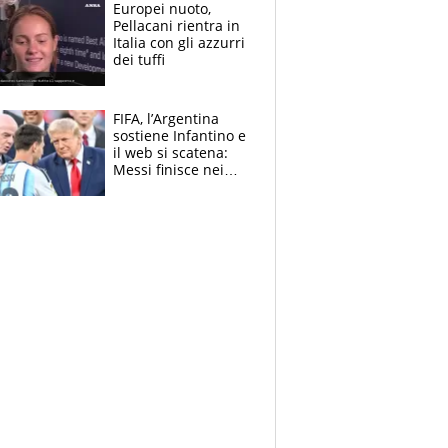
E svela la sorpresa
Europei nuoto,
agli Europei
Pellacani rientra in
Italia con gli azzurri
dei tuffi
FIFA, l’Argentina
sostiene Infantino e
il web si scatena:
Messi finisce nei
meme, la Seleccion
travolta dalle
polemiche