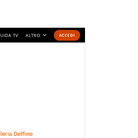
UIDA TV
ALTRO
ACCEDI
CALENDARI E CLASSIFICHE
ALTRI SPORT
MONDIALI 2026
OLIMPIADI
GOSSIP
LIFESTYLE
lleria Delfino