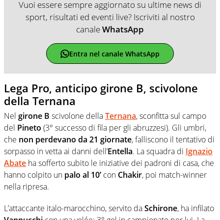
Vuoi essere sempre aggiornato su ultime news di
sport, risultati ed eventi live? Iscriviti al nostro
canale
WhatsApp
Entra nel canale WhatsApp
Lega Pro, anticipo girone B, scivolone
della Ternana
Nel
girone B
scivolone della
Ternana
, sconfitta sul campo
del
Pineto
(3° successo di fila per gli abruzzesi). Gli umbri,
che
non perdevano da 21 giornate
, falliscono il tentativo di
sorpasso in vetta ai danni dell’
Entella
. La squadra di
Ignazio
Abate
ha sofferto subito le iniziative dei padroni di casa, che
hanno colpito un
palo al 10’
con
Chakir
, poi match-winner
nella ripresa.
L’attaccante italo-marocchino, servito da
Schirone
, ha infilato
Vannucchi
con una volée: 3° gol in campionato per lui. La