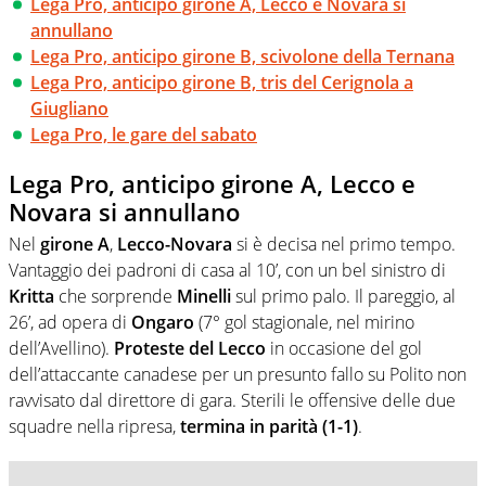
Lega Pro, anticipo girone A, Lecco e Novara si
annullano
Lega Pro, anticipo girone B, scivolone della Ternana
Lega Pro, anticipo girone B, tris del Cerignola a
Giugliano
Lega Pro, le gare del sabato
Lega Pro, anticipo girone A, Lecco e
Novara si annullano
Nel
girone A
,
Lecco-Novara
si è decisa nel primo tempo.
Vantaggio dei padroni di casa al 10’, con un bel sinistro di
Kritta
che sorprende
Minelli
sul primo palo. Il pareggio, al
26’, ad opera di
Ongaro
(7° gol stagionale, nel mirino
dell’Avellino).
Proteste del Lecco
in occasione del gol
dell’attaccante canadese per un presunto fallo su Polito non
ravvisato dal direttore di gara. Sterili le offensive delle due
squadre nella ripresa,
termina in parità (1-1)
.