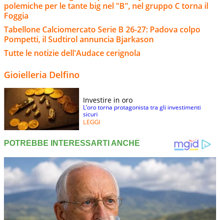
polemiche per le tante big nel "B", nel gruppo C torna il
Foggia
Tabellone Calciomercato Serie B 26-27: Padova colpo
Pompetti, il Sudtirol annuncia Bjarkason
Tutte le notizie dell'Audace cerignola
Gioielleria Delfino
Investire in oro
L’oro torna protagonista tra gli investimenti
sicuri
LEGGI