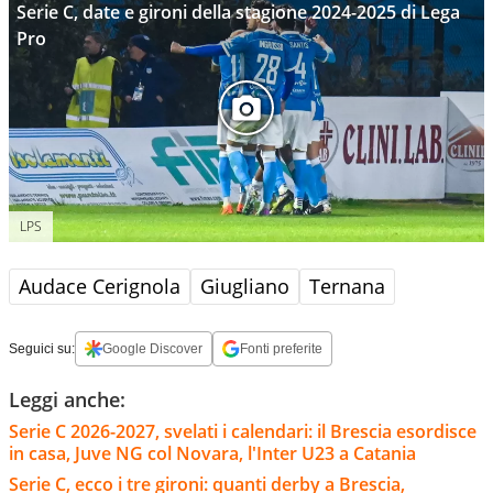
Serie C, date e gironi della stagione 2024-2025 di Lega
Pro
LPS
Audace Cerignola
Giugliano
Ternana
Seguici su:
Google Discover
Fonti preferite
Leggi anche:
Serie C 2026-2027, svelati i calendari: il Brescia esordisce
in casa, Juve NG col Novara, l'Inter U23 a Catania
Serie C, ecco i tre gironi: quanti derby a Brescia,