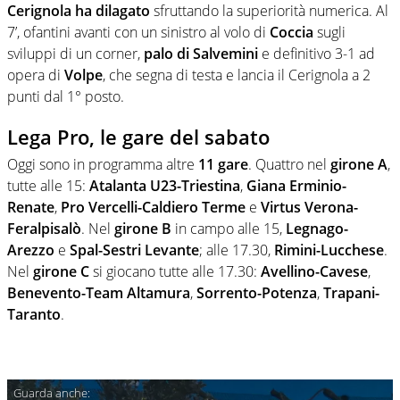
Cerignola ha dilagato
sfruttando la superiorità numerica. Al
7’, ofantini avanti con un sinistro al volo di
Coccia
sugli
sviluppi di un corner,
palo di Salvemini
e definitivo 3-1 ad
opera di
Volpe
, che segna di testa e lancia il Cerignola a 2
punti dal 1° posto.
Lega Pro, le gare del sabato
Oggi sono in programma altre
11 gare
. Quattro nel
girone A
,
tutte alle 15:
Atalanta U23-Triestina
,
Giana Erminio-
Renate
,
Pro Vercelli-Caldiero Terme
e
Virtus Verona-
Feralpisalò
. Nel
girone B
in campo alle 15,
Legnago-
Arezzo
e
Spal-Sestri Levante
; alle 17.30,
Rimini-Lucchese
.
Nel
girone C
si giocano tutte alle 17.30:
Avellino-Cavese
,
Benevento-Team Altamura
,
Sorrento-Potenza
,
Trapani-
Taranto
.