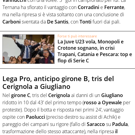
Ternana ha sfiorato il vantaggio con
Corradini
e
Ferrante
,
ma nella ripresa si è vista soltanto con una conclusione di
Carboni
sventata da
De Santis
, con
Tonti
fuori dai pali.
Forse ti può interessare
La Juve U23 vola, Monopoli e
Crotone sognano, in crisi
Trapani, Catania e Pescara: top e
flop di Serie C
Lega Pro, anticipo girone B, tris del
Cerignola a Giugliano
Nel
girone C
, tris del
Cerignola
ai danni di un
Giugliano
ridotto in 10 dal 43’ del primo tempo (
rosso a Oyewale
per
proteste). Dopo il botta e risposta nei primi 24’, vantaggio
ospite con
Paolucci
(preciso destro su assist di Achik) e
pareggio dei campani su rigore (fallo di
Saracco
su
Padula
,
trasformazione dello stesso attaccante), nella ripresa
il