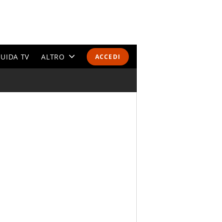
UIDA TV
ALTRO
ACCEDI
CALENDARI E CLASSIFICHE
ALTRI SPORT
MONDIALI 2026
OLIMPIADI
GOSSIP
LIFESTYLE