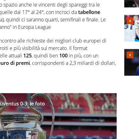
o spazio anche le vincenti degli spareggi tra le
uelle dal 17° al 24°, con incroci da
tabellone
), quindi ci saranno quarti, semifinali e finale. Le
ranno” in Europa League
ontro alle richieste dei migliori club europei di
oiti e più visibilità sul mercato. Il format
lle attuali
125
, quindi ben
100
in più, con un
 euro di premi
, corrispondenti a 2,3 miliardi di dollari,
ventus 0-3, le foto