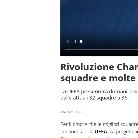
Rivoluzione Cham
squadre e molte 
La UEFA presenterà domani la s
dalle attuali 32 squadre a 36.
08/02/21 23:32
Per il timore che le migliori squadr
continentale, la
UEFA
sta progettand