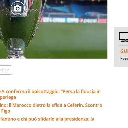
GUI
Even
eferite
A conferma il boicottaggio: “Persa la fiducia in
uperlega
tino: il Marocco dietro la sfida a Ceferin. Scontro
 Figo
fantino e chi può sfidarlo alla presidenza: la