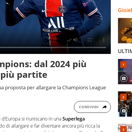
Gioie
ULTI
pions: dal 2024 più
più partite
ua proposta per allargare la Champions League
CONDIVIDI
e d’Europa si riuniscano in una
Superlega
o di allargare e far diventare ancora più ricca la