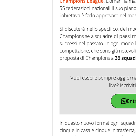
Champions League
. Domani la mas
55 federazioni nazionali il suo pi
l’obiettivo è farlo approvare nel me
Si discuterà, nello specifico, del m
Champions se a squadre di paesi men
successi nel passato. In ogni modo l
competizione, che sono già notevol
proposta di Champions a
36 squad
Vuoi essere sempre aggiornat
live? Iscrivi
Ent
In questo nuovo format ogni squad
cinque in casa e cinque in trasferta,