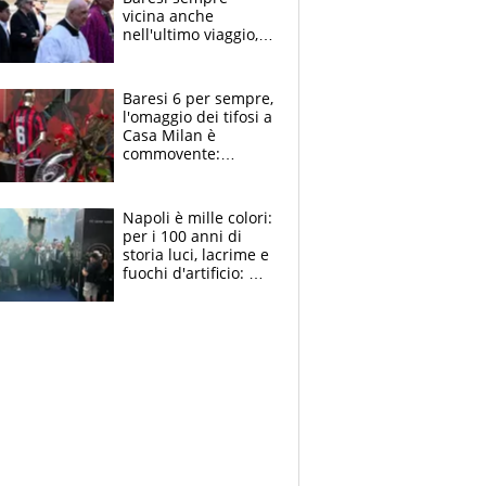
vicina anche
nell'ultimo viaggio,
la moglie Maura, i
figli e i suoi cari
circondati
Baresi 6 per sempre,
dall'affetto dei tifosi
l'omaggio dei tifosi a
Casa Milan è
commovente:
maglie, bandiere,
sciarpe, lacrime e
bigliettini
Napoli è mille colori:
per i 100 anni di
storia luci, lacrime e
fuochi d'artificio: De
Laurentiis salta al
coro anti-Juve