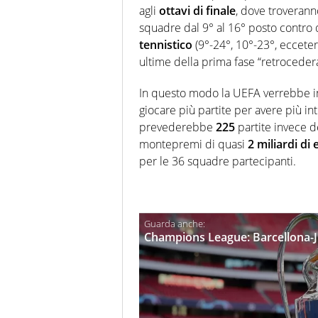
agli
ottavi di finale
, dove troverann
squadre dal 9° al 16° posto contro q
tennistico
(9°-24°, 10°-23°, eccetera
ultime della prima fase “retrocede
In questo modo la UEFA verrebbe inc
giocare più partite per avere più intr
prevederebbe
225
partite invece de
montepremi di quasi
2 miliardi di
per le 36 squadre partecipanti.
Champions League: Barcellona-Ju