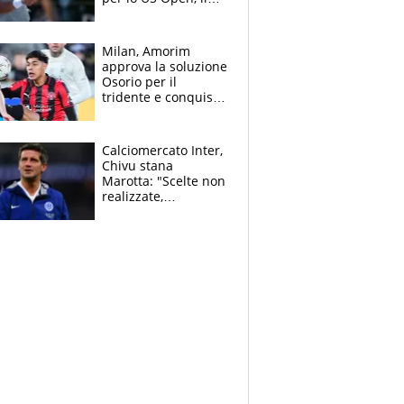
2026 forse è gà
finito per lui"
Milan, Amorim
approva la soluzione
Osorio per il
tridente e conquista
Jashari: la frecciata
dello svizzero all'ex
Allegri
Calciomercato Inter,
Chivu stana
Marotta: "Scelte non
realizzate,
dobbiamo
completare la
squadra"