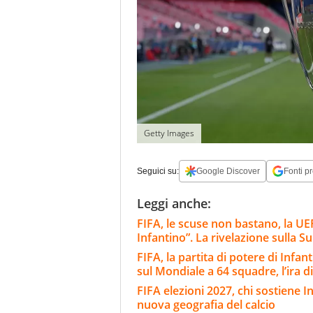
Getty Images
Seguici su:
Google Discover
Fonti pr
Leggi anche:
FIFA, le scuse non bastano, la UEF
Infantino”. La rivelazione sulla S
FIFA, la partita di potere di Infan
sul Mondiale a 64 squadre, l’ira di
FIFA elezioni 2027, chi sostiene In
nuova geografia del calcio