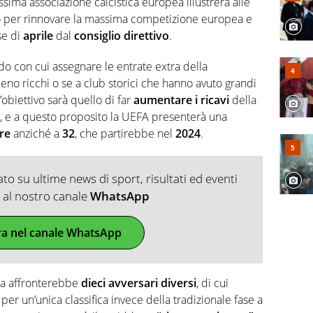
sima associazione calcistica europea illustrerà alle
ano per rinnovare la massima competizione europea e
se di
aprile
dal
consiglio direttivo
.
odo con cui assegnare le entrate extra della
o ricchi o se a club storici che hanno avuto grandi
’obiettivo sarà quello di far
aumentare i ricavi
della
i, e a questo proposito la UEFA presenterà una
re
anziché a
32
, che partirebbe nel
2024
.
o su ultime news di sport, risultati ed eventi
ti al nostro canale
WhatsApp
ra nel canale WhatsApp
ra affronterebbe
dieci avversari diversi
, di cui
 per un’unica classifica invece della tradizionale fase a