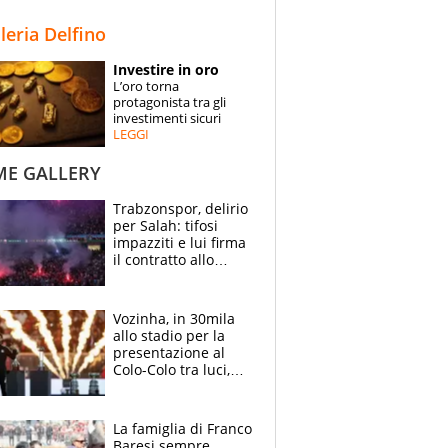
STORIE
lleria Delfino
SPECIALI
Investire in oro
L’oro torna
ESPERTI
protagonista tra gli
investimenti sicuri
LEGGI
CONTATTI
ME GALLERY
Trabzonspor, delirio
per Salah: tifosi
impazziti e lui firma
il contratto allo
stadio
Vozinha, in 30mila
allo stadio per la
presentazione al
Colo-Colo tra luci,
spettacolo, elicotteri
e paracadutisti
La famiglia di Franco
Baresi sempre