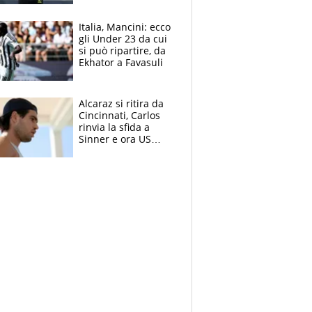
nero per gli arbitri
Italia, Mancini: ecco
gli Under 23 da cui
si può ripartire, da
Ekhator a Favasuli
Alcaraz si ritira da
Cincinnati, Carlos
rinvia la sfida a
Sinner e ora US
Open di nuovo a
rischio