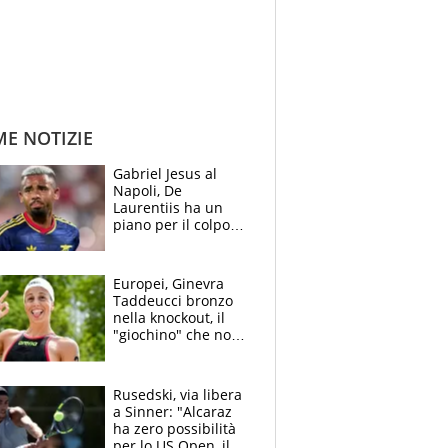
ME NOTIZIE
Gabriel Jesus al
Napoli, De
Laurentiis ha un
piano per il colpo
Champions: vendere
Lukaku, Lang e
Lucca
Europei, Ginevra
Taddeucci bronzo
nella knockout, il
"giochino" che non
le piace: "La Senna?
Oggi era pulita"
Rusedski, via libera
a Sinner: "Alcaraz
ha zero possibilità
per lo US Open, il