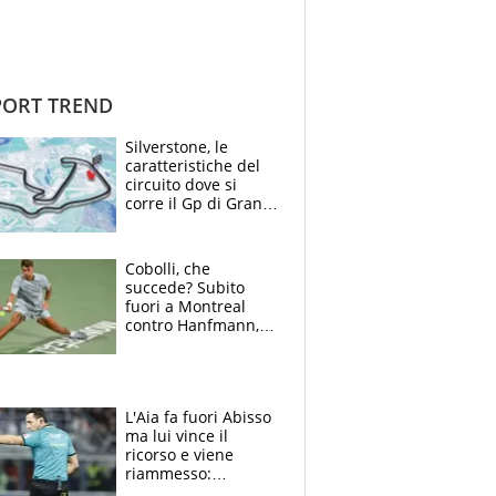
ORT TREND
Silverstone, le
caratteristiche del
circuito dove si
corre il Gp di Gran
Bretagna del
Motomondiale
Cobolli, che
succede? Subito
fuori a Montreal
contro Hanfmann,
per Flavio è tutta
colpa della tosse
L'Aia fa fuori Abisso
ma lui vince il
ricorso e viene
riammesso:
continua momento