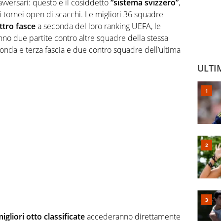
e avversari: questo è il cosiddetto
“sistema svizzero”
,
i tornei open di scacchi. Le migliori 36 squadre
ttro fasce
a seconda del loro ranking UEFA, le
nno due partite contro altre squadre della stessa
conda e terza fascia e due contro squadre dell’ultima
ULTI
migliori otto classificate
accederanno direttamente