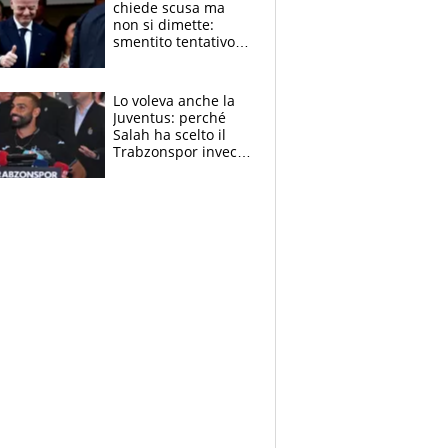
chiede scusa ma
non si dimette:
smentito tentativo di
corruzione al
Marocco
Lo voleva anche la
Juventus: perché
Salah ha scelto il
Trabzonspor invece
di un top club