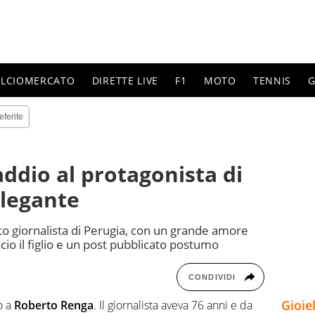
ALCIOMERCATO
DIRETTE LIVE
F1
MOTO
TENNIS
G
eferite
ddio al protagonista di
elegante
noto giornalista di Perugia, con un grande amore
cio il figlio e un post pubblicato postumo
CONDIVIDI
Gioie
o a
Roberto Renga
. Il giornalista aveva 76 anni e da