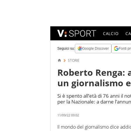
CALCIO
C
Seguici su:
Google Discover
Fonti pr
STORIE
Roberto Renga: a
un giornalismo 
Si è spento all’età di 76 anni il 
per la Nazionale: a darne l’annun
11/09/22 09:02
Il mondo del giornalismo dice addi