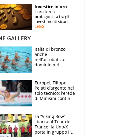
STORIE
Investire in oro
L’oro torna
SPECIALI
protagonista tra gli
investimenti sicuri
LEGGI
ESPERTI
ME GALLERY
CONTATTI
Italia di bronzo
anche
nell’acrobatica:
dominio nel
medagliere, ora
tocca a Ceccon, Curti
e compagni
Europei, Filippo
continuare
Pelati d’argento nel
solo tecnico: l’erede
di Minisini continua
a stupire, Los
Angeles è già nel
mirino
La “Viking Row”
sbarca al Tour de
France: la Uno-X
porta in gruppo il