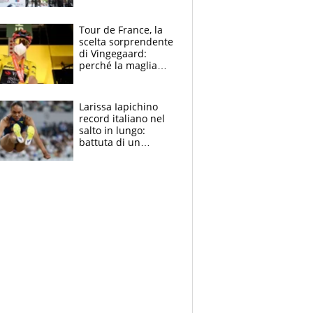
rito della Norvegia
di Haaland e
compagni
Tour de France, la
scelta sorprendente
di Vingegaard:
perché la maglia
gialla indossa la
mascherina, il
rischio da evitare
Larissa Iapichino
record italiano nel
salto in lungo:
battuta di un
centimetro mamma
Fiona May