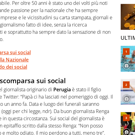
ile. Per oltre 50 anni è stato uno dei volti più noti
rande passione per la nazionale che ha sempre
mprese e le vicissitudini su carta stampata, giornali e
 giornalismo fatto di idee, senza la ricerca
sti e soprattutto ha sempre dato la sensazione di non
ULTI
o.
rsa sui social
lla Nazionale
do dei social
 scomparsa sui social
 giornalista originario di
Perugia
è stato il figlio
 Twitter: “Papà ci ha lasciati nel pomeriggio di oggi. Il
 un anno fa. Data e luogo dei funerali saranno
(oggi per chi legge, ndr). Da buon giornalista Renga
 in questa circostanza. Sui social del giornalista è
un epitaffio scritto dalla stesso Renga: “Non posso
e molto odiato. Il mio perdono a tutti, meno tre”.