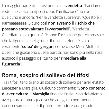
La maggior parte dei tifosi punta alla
vendetta
: “Facciamoje
vede che ci siamo ripresi dopo l’umiliazione”, scrive
qualcuno e ancora: “Per la vendetta suprema”, “
Questo è il
Karmaaaaaaaa.
Sicuro così
non avremo il rischio che
possano sottovalutare l’avversario
!!!”, “Vendetta.
Chiediamo solo questo”, “Hanno l’occasione per dimostrare
che la figuraccia nel girone di qualificazione è stata
veramente
‘colpa’ dei gregari
, come disse Mou. Molti di
quelli che giocarono quella partita, non sono più nella rosa,
auspico il passaggio del turno per
rimediare alla
figuraccia
“.
Roma, sospiro di sollievo dei tifosi
Tra i tifosi, tanti tirano un sospiro di sollievo per aver evitato
Leicester e Marsiglia. Qualcuno commenta: “
Sono contento
di aver evitato il M
arsiglia
fino alla finale. Non dobbiamo
aver paura di una squadra che ad agosto nemmeno
conoscevamo! Felice di poterci prendere una grande