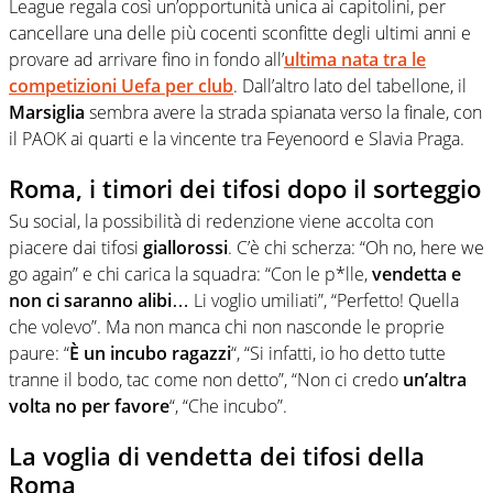
League regala così un’opportunità unica ai capitolini, per
cancellare una delle più cocenti sconfitte degli ultimi anni e
provare ad arrivare fino in fondo all’
ultima nata tra le
competizioni Uefa per club
. Dall’altro lato del tabellone, il
Marsiglia
sembra avere la strada spianata verso la finale, con
il PAOK ai quarti e la vincente tra Feyenoord e Slavia Praga.
Roma, i timori dei tifosi dopo il sorteggio
Su social, la possibilità di redenzione viene accolta con
piacere dai tifosi
giallorossi
. C’è chi scherza: “Oh no, here we
go again” e chi carica la squadra: “Con le p*lle,
vendetta e
non ci saranno alibi
… Li voglio umiliati”, “Perfetto! Quella
che volevo”. Ma non manca chi non nasconde le proprie
paure: “
È un incubo ragazzi
“, “Si infatti, io ho detto tutte
tranne il bodo, tac come non detto”, “Non ci credo
un’altra
volta no per favore
“, “Che incubo”.
La voglia di vendetta dei tifosi della
Roma