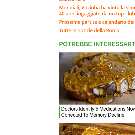
Mondiali, Vozinha ha vinto la sco
40 anni ingaggiato da un top-club
Prossime partite e calendario de
Tutte le notizie della Roma