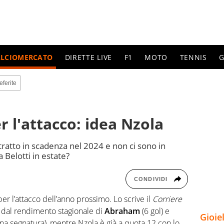
ALCIOMERCATO
DIRETTE LIVE
F1
MOTO
TENNIS
G
eferite
r l'attacco: idea Nzola
ntratto in scadenza nel 2024 e non ci sono in
a Belotti in estate?
CONDIVIDI
er l’attacco dell’anno prossimo. Lo scrive il
Corriere
si dal rendimento stagionale di
Abraham
(6 gol) e
Gioie
a segnatura), mentre Nzola è già a quota 12 con lo