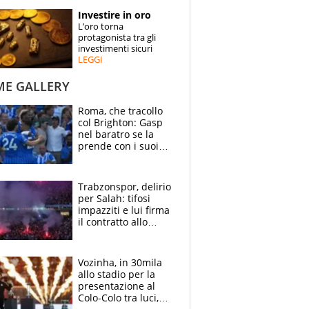
STORIE
Investire in oro
L’oro torna
SPECIALI
protagonista tra gli
investimenti sicuri
LEGGI
ESPERTI
ME GALLERY
CONTATTI
Roma, che tracollo
col Brighton: Gasp
nel baratro se la
prende con i suoi
cambiando tutti
Trabzonspor, delirio
per Salah: tifosi
impazziti e lui firma
il contratto allo
stadio
Vozinha, in 30mila
allo stadio per la
presentazione al
Colo-Colo tra luci,