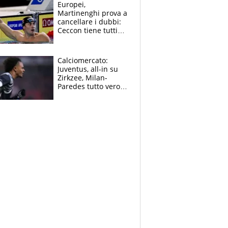
Europei,
Martinenghi prova a
cancellare i dubbi:
Ceccon tiene tutti
col fiato sospeso.
Pellegrini punta su
Curtis
Calciomercato:
Juventus, all-in su
Zirkzee, Milan-
Paredes tutto vero,
Lukaku lascia il
Napoli