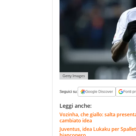
Getty Images
Seguici su:
Google Discover
Fonti pr
Leggi anche:
Vozinha, che giallo: salta present
cambiato idea
Juventus, idea Lukaku per Spallett
bianconero