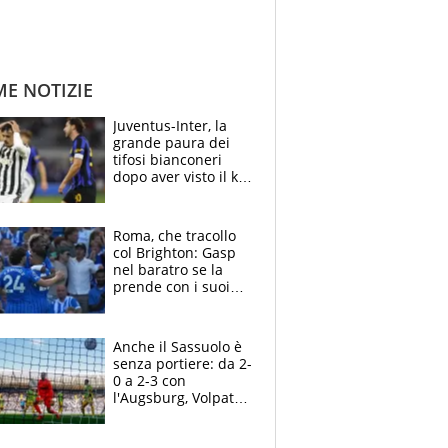
ME NOTIZIE
Juventus-Inter, la
grande paura dei
tifosi bianconeri
dopo aver visto il ko
nel derby d'Italia
Roma, che tracollo
col Brighton: Gasp
nel baratro se la
prende con i suoi
cambiando tutti
Anche il Sassuolo è
senza portiere: da 2-
0 a 2-3 con
l'Augsburg, Volpato
non basta, che
errori di Muric