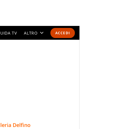
UIDA TV
ALTRO
ACCEDI
CALENDARI E CLASSIFICHE
ALTRI SPORT
MONDIALI 2026
OLIMPIADI
GOSSIP
LIFESTYLE
lleria Delfino