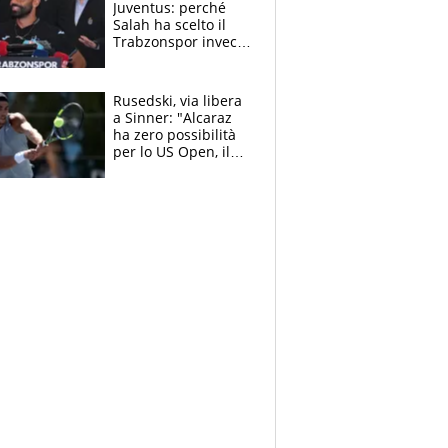
Juventus: perché
Salah ha scelto il
Trabzonspor invece
di un top club
Rusedski, via libera
a Sinner: "Alcaraz
ha zero possibilità
per lo US Open, il
2026 forse è gà
finito per lui"