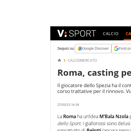
CALCIO
C
Seguici su:
Google Discover
Fonti pr
CALCIOMERCATO
Roma, casting pe
Il giocatore dello Spezia ha il co
corso trattative per il rinnovo. Vi
27/03/23 16:34
La
Roma
ha un’idea
M’Bala Nzola
p
dello Sport
. I giallorossi sono delu
soprattutto di
Belotti
(ancora nessun