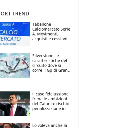
ORT TREND
Tabellone
Calciomercato Serie
A. Movimenti,
acquisti e cessioni:
estate 2026-27
Silverstone, le
caratteristiche del
circuito dove si
corre il Gp di Gran
Bretagna del
Motomondiale
Il caso fideiussione
frena le ambizioni
del Catania: rischio
penalizzazione in
classifica, cosa
succede?
Lo voleva anche la