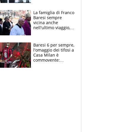
spettacolo, elicotteri
e paracadutisti
La famiglia di Franco
Baresi sempre
vicina anche
nell'ultimo viaggio,
la moglie Maura, i
figli e i suoi cari
circondati
Baresi 6 per sempre,
dall'affetto dei tifosi
l'omaggio dei tifosi a
Casa Milan è
commovente:
maglie, bandiere,
sciarpe, lacrime e
bigliettini