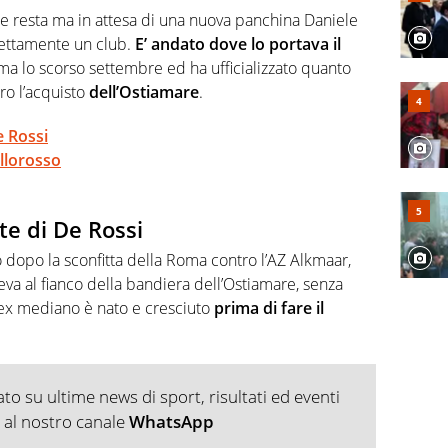
, competenza, conoscenza e memoria storica. Si occupa
are resta ma in attesa di una nuova panchina Daniele
ettamente un club.
E’ andato dove lo portava il
ma lo scorso settembre ed ha ufficializzato quanto
ero l’acquisto
dell’Ostiamare
.
e Rossi
allorosso
tte di De Rossi
 dopo la sconfitta della Roma contro l’AZ Alkmaar,
aeva al fianco della bandiera dell’Ostiamare, senza
l’ex mediano è nato e cresciuto
prima di fare il
o su ultime news di sport, risultati ed eventi
ti al nostro canale
WhatsApp