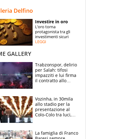
STORIE
lleria Delfino
SPECIALI
Investire in oro
L’oro torna
ESPERTI
protagonista tra gli
investimenti sicuri
LEGGI
CONTATTI
ME GALLERY
Trabzonspor, delirio
per Salah: tifosi
impazziti e lui firma
il contratto allo
stadio
Vozinha, in 30mila
allo stadio per la
presentazione al
Colo-Colo tra luci,
spettacolo, elicotteri
e paracadutisti
La famiglia di Franco
Baresi sempre