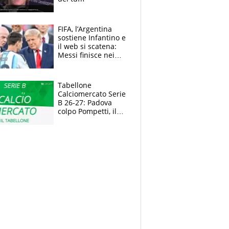
FIFA, l’Argentina
sostiene Infantino e
il web si scatena:
Messi finisce nei
meme, la Seleccion
travolta dalle
polemiche
Tabellone
Calciomercato Serie
B 26-27: Padova
colpo Pompetti, il
Sudtirol annuncia
Bjarkason