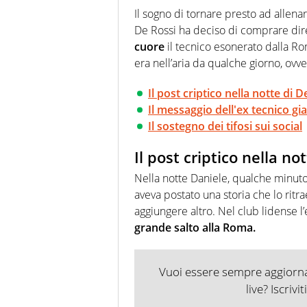
agenzie e testate. Esperienza
Il sogno di tornare presto ad allen
prevalentemente di calcio
De Rossi ha deciso di comprare dir
cuore
il tecnico esonerato dalla Ro
era nell’aria da qualche giorno, ovv
Il post criptico nella notte di D
Il messaggio dell'ex tecnico gi
Il sostegno dei tifosi sui social
Il post criptico nella no
Nella notte Daniele, qualche minuto
aveva postato una storia che lo ritr
aggiungere altro. Nel club lidense 
grande salto alla Roma.
Vuoi essere sempre aggiornat
live? Iscrivi