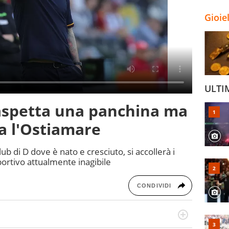
Gioie
ULTI
aspetta una panchina ma
a l'Ostiamare
club di D dove è nato e cresciuto, si accollerà i
sportivo attualmente inagibile
CONDIVIDI
numerose manifestazioni sportive e collaborato con