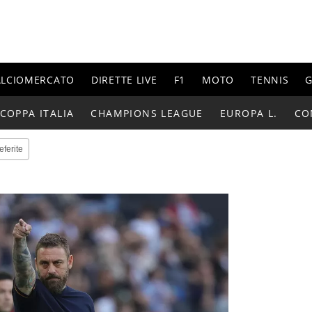
ALCIOMERCATO
DIRETTE LIVE
F1
MOTO
TENNIS
G
COPPA ITALIA
CHAMPIONS LEAGUE
EUROPA L.
CO
eferite