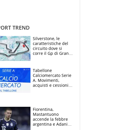
ORT TREND
Silverstone, le
caratteristiche del
circuito dove si
corre il Gp di Gran
Bretagna del
Motomondiale
Tabellone
Calciomercato Serie
A. Movimenti,
acquisti e cessioni:
estate 2026-27
Fiorentina,
Mastantuono
accende la febbre
argentina e Adani
impazzisce. Ma