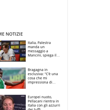
ME NOTIZIE
Italia, Palestra
manda un
messaggio a
Mancini, spiega il
motivo del no
all’Inter e lancia
l'alleanza con
Bragagna in
Donnarumma
esclusiva: “C’è una
cosa che mi
impressiona di
Doualla. Jacobs?
Ecco come è rinato”.
E svela la sorpresa
Europei nuoto,
agli Europei
Pellacani rientra in
Italia con gli azzurri
dei tuffi