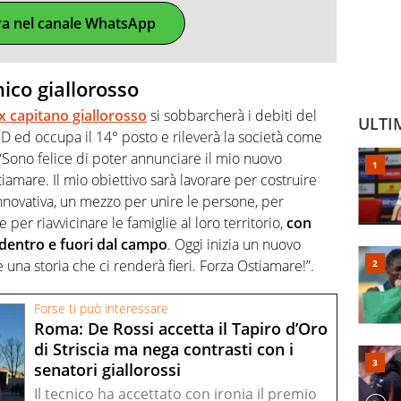
ra nel canale WhatsApp
nico giallorosso
x capitano giallorosso
si sobbarcherà i debiti del
ULTI
 D ed occupa il 14° posto e rileverà la società come
: “Sono felice di poter annunciare il mio nuovo
amare. Il mio obiettivo sarà lavorare per costruire
innovativa, un mezzo per unire le persone, per
per riavvicinare le famiglie al loro territorio,
con
 dentro e fuori dal campo
. Oggi inizia un nuovo
 una storia che ci renderà fieri. Forza Ostiamare!”.
Forse ti può interessare
Roma: De Rossi accetta il Tapiro d’Oro
di Striscia ma nega contrasti con i
senatori giallorossi
Il tecnico ha accettato con ironia il premio