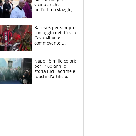
vicina anche
nell'ultimo viaggio,
la moglie Maura, i
figli e i suoi cari
circondati
Baresi 6 per sempre,
dall'affetto dei tifosi
l'omaggio dei tifosi a
Casa Milan è
commovente:
maglie, bandiere,
sciarpe, lacrime e
bigliettini
Napoli è mille colori:
per i 100 anni di
storia luci, lacrime e
fuochi d'artificio: De
Laurentiis salta al
coro anti-Juve