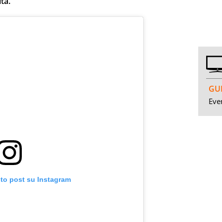
tà.
GUI
Even
sto post su Instagram