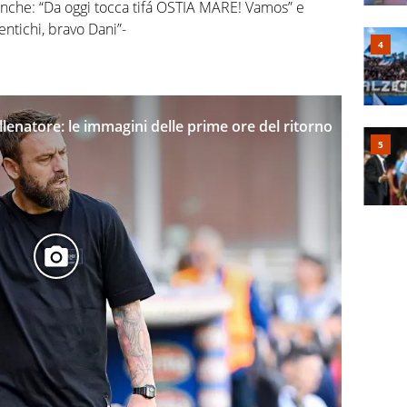
anche: “Da oggi tocca tifá OSTIA MARE! Vamos” e
entichi, bravo Dani”-
enatore: le immagini delle prime ore del ritorno