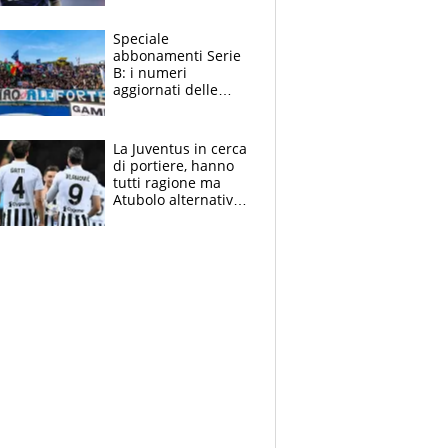
Antognoni ‘rovina la
festa’ a Commisso
Speciale
abbonamenti Serie
B: i numeri
aggiornati delle
venti squadre
cadette
La Juventus in cerca
di portiere, hanno
tutti ragione ma
Atubolo alternativa
a Vicario non regge
e la soluzione
rimane Milinkovic-
Savic