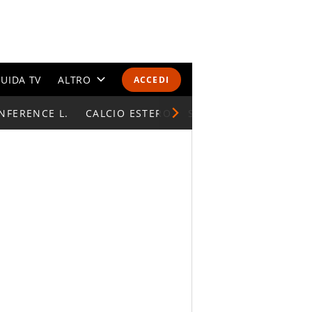
UIDA TV
ALTRO
ACCEDI
NFERENCE L.
CALENDARI E CLASSIFICHE
CALCIO ESTERO
SUPERCOPPA ITALIAN
ALTRI SPORT
MONDIALI 2026
OLIMPIADI
GOSSIP
LIFESTYLE