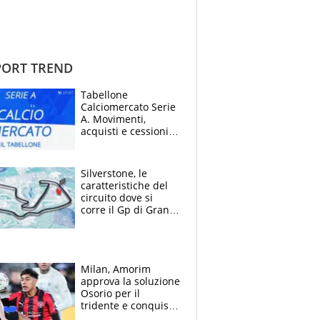
ORT TREND
Tabellone
Calciomercato Serie
A. Movimenti,
acquisti e cessioni:
estate 2026-27
Silverstone, le
caratteristiche del
circuito dove si
corre il Gp di Gran
Bretagna del
Motomondiale
Milan, Amorim
approva la soluzione
Osorio per il
tridente e conquista
Jashari: la frecciata