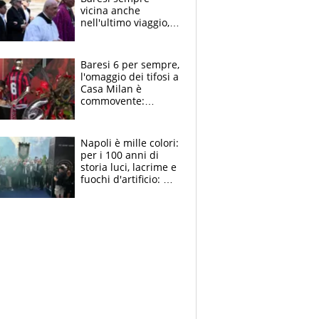
vicina anche
nell'ultimo viaggio,
la moglie Maura, i
figli e i suoi cari
circondati
Baresi 6 per sempre,
dall'affetto dei tifosi
l'omaggio dei tifosi a
Casa Milan è
commovente:
maglie, bandiere,
sciarpe, lacrime e
bigliettini
Napoli è mille colori:
per i 100 anni di
storia luci, lacrime e
fuochi d'artificio: De
Laurentiis salta al
coro anti-Juve