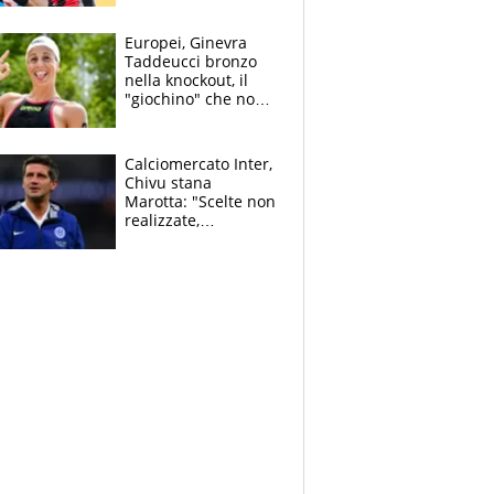
dello svizzero all'ex
Allegri
Europei, Ginevra
Taddeucci bronzo
nella knockout, il
"giochino" che non
le piace: "La Senna?
Oggi era pulita"
Calciomercato Inter,
Chivu stana
Marotta: "Scelte non
realizzate,
dobbiamo
completare la
squadra"