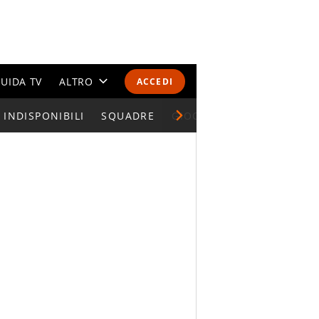
UIDA TV
ALTRO
ACCEDI
INDISPONIBILI
CALENDARI E CLASSIFICHE
SQUADRE
GIOCATORI SERIE A
ALTRI SPORT
MONDIALI 2026
OLIMPIADI
GOSSIP
LIFESTYLE