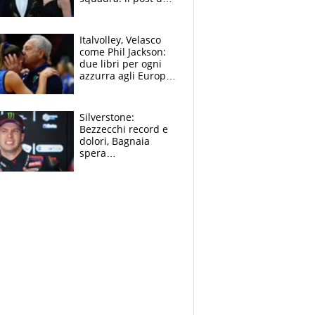
figlio di Amadeus e
Sanremo sullo
sfondo
Italvolley, Velasco
come Phil Jackson:
due libri per ogni
azzurra agli Europei.
Quello per Sylla è
“geniale”
Silverstone:
Bezzecchi record e
dolori, Bagnaia
spera
nell'antidolorifico,
Marquez si tira fuori
e vota Aprilia