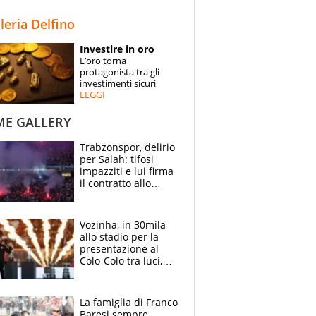
STORIE
lleria Delfino
SPECIALI
Investire in oro
L’oro torna
ESPERTI
protagonista tra gli
investimenti sicuri
LEGGI
CONTATTI
ME GALLERY
Trabzonspor, delirio
per Salah: tifosi
impazziti e lui firma
il contratto allo
stadio
Vozinha, in 30mila
allo stadio per la
presentazione al
Colo-Colo tra luci,
spettacolo, elicotteri
e paracadutisti
La famiglia di Franco
Baresi sempre