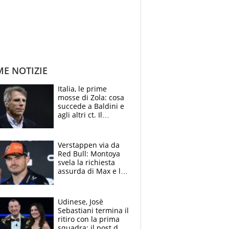
ME NOTIZIE
Italia, le prime
mosse di Zola: cosa
succede a Baldini e
agli altri ct. Il
Borussia tenta un
altro sgarbo agli
azzurri
Verstappen via da
Red Bull: Montoya
svela la richiesta
assurda di Max e lo
avverte: “Sicuro
Mercedes e
McLaren siano
Udinese, Josè
meglio?”
Sebastiani termina il
ritiro con la prima
squadra: il post del