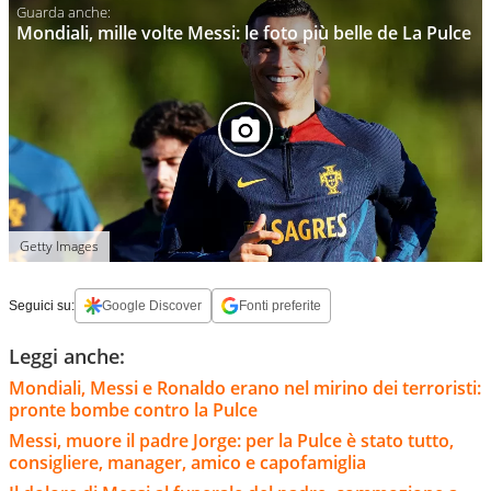
Mondiali, mille volte Messi: le foto più belle de La Pulce
Getty Images
Seguici su:
Google Discover
Fonti preferite
Leggi anche:
Mondiali, Messi e Ronaldo erano nel mirino dei terroristi:
pronte bombe contro la Pulce
Messi, muore il padre Jorge: per la Pulce è stato tutto,
consigliere, manager, amico e capofamiglia