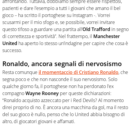
affrontando. Tuttavia, dobbiamo sempre essere rispettosi,
pazienti e dare l’esempio a tutti i giovani che amano il bel
gioco – ha scritto il portoghese su Instagram -. Vorrei
scusarmi per il mio sfogo e, se possibile, vorrei invitare
questo tifoso a guardare una partita all’
Old Trafford
in segno
di correttezza e sportività”. Nel frattempo, il
Manchester
United
ha aperto lo stesso un’indagine per capire che cosa è
successo.
Ronaldo, ancora segnali di nervosismo
Resta comunque
il momentaccio di
Cristiano Ronaldo
, che
segna poco e che non nasconde il suo nervosismo. Solo
qualche giorno fa, il portoghese non ha perdonato l’ex
compagno
Wayne Rooney
per queste dichiarazioni:
“Ronaldo acquisto azzeccato per i Red Devils? Al momento
direi proprio di no. È ancora una macchina da gol, ma il resto
del suo gioco è nullo, penso che lo United abbia bisogno di
altro, di giocatori giovani e affamati.