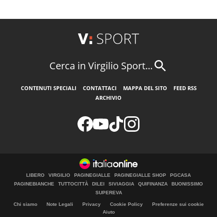
Cerca in Virgilio Sport...
CONTENUTI SPECIALI
CONTATTACI
MAPPA DEL SITO
FEED RSS
ARCHIVIO
LIBERO
VIRGILIO
PAGINEGIALLE
PAGINEGIALLE SHOP
PGCASA
PAGINEBIANCHE
TUTTOCITTÀ
DILEI
SIVIAGGIA
QUIFINANZA
BUONISSIMO
SUPEREVA
Chi siamo
Note Legali
Privacy
Cookie Policy
Preferenze sui cookie
Aiuto